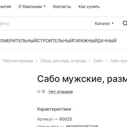
рантия
О Компании
Контакты
Как купить
Каталог
ИЗМЕРИТЕЛЬНЫЙ
СТРОИТЕЛЬНЫЙ
ГАРАЖНЫЙ
ДАЧНЫЙ
Рабочая одежда
Обувь для сада, огорода
Сабо
Сабо муж
Сабо мужские, раз
0
Нет отзывов
Характеристики
Артикул
—
60023
Штрих-Код
—
4606800062246