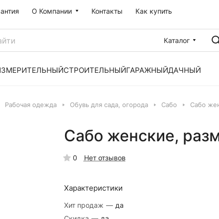
рантия
О Компании
Контакты
Как купить
Каталог
ИЗМЕРИТЕЛЬНЫЙ
СТРОИТЕЛЬНЫЙ
ГАРАЖНЫЙ
ДАЧНЫЙ
Рабочая одежда
Обувь для сада, огорода
Сабо
Сабо жен
Сабо женские, разм
0
Нет отзывов
Характеристики
Хит продаж
—
да
Скидка
—
да