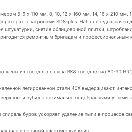
ром 5-6 х 110 мм, 8, 10, 12 х 160 мм, 14, 16 х 210 мм, 
фораторах с патронами SDS-plus. Набор предназначен д
лоя штукатурки, снятия облицовочной плитки, штроблен
пригодится ремонтным бригадам и профессиональным ма
олнены из твердого сплава ВК8 твердостью 80-90 HRC
акаленной легированной стали 40Х выдерживают интенс
ерхности зубил с оптимально подобранными углами з
спираль буров ускоряет удаление пыли в процессе св
пакован в прочный пластиковый кейс.