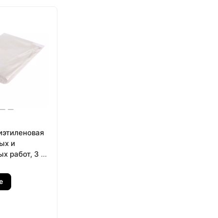
иэтиленовая
ых и
х работ, 3 х
м Сибртех
е