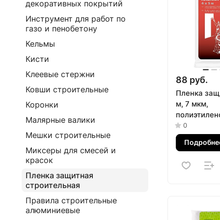
декоративных покрытий
Инструмент для работ по
газо и пенобетону
Кельмы
Кисти
Клеевые стержни
88 руб.
Ковши строительные
Пленка защи
м, 7 мкм,
Коронки
полиэтилен
Малярные валики
0
Мешки строительные
Подробне
Миксеры для смесей и
красок
Пленка защитная
строительная
Правила строительные
алюминиевые