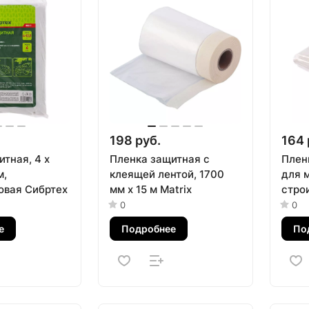
198 руб.
164 
тная, 4 х
Пленка защитная с
Плен
м,
клеящей лентой, 1700
для 
овая Сибртех
мм х 15 м Matrix
строи
4 м, 
0
0
е
Подробнее
По