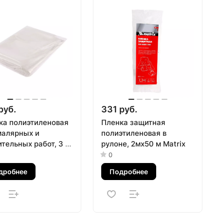
руб.
331 руб.
ка полиэтиленовая
Пленка защитная
малярных и
полиэтиленовая в
тельных работ, 3 х
рулоне, 2мx50 м Matrix
40 мкм Сибртех
0
дробнее
Подробнее