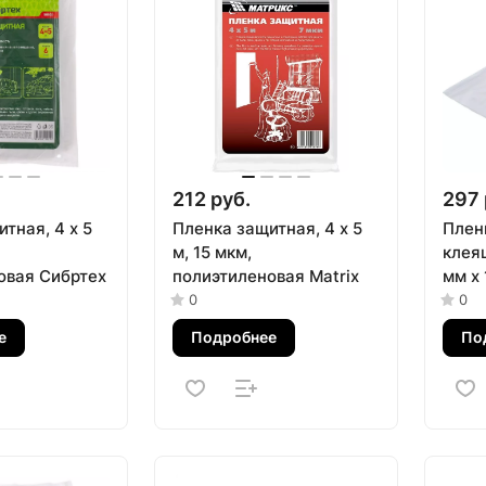
212 руб.
297 
тная, 4 х 5
Пленка защитная, 4 х 5
Плен
м, 15 мкм,
клея
овая Сибртех
полиэтиленовая Matrix
мм х 
0
0
е
Подробнее
По