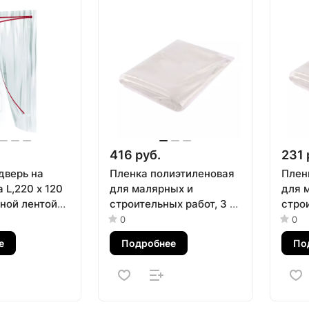
416 руб.
231 
дверь на
Пленка полиэтиленовая
Плен
 L,220 x 120
для малярных и
для 
рной лентой
строительных работ, 3 х
строи
м Matrix
6 м, 100 мкм Сибртех
6 м, 
0
0
е
Подробнее
По