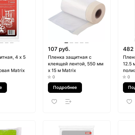
107 руб.
482 
тная, 4 х 5
Пленка защитная с
Пленк
клеящей лентой, 550 мм
12.5 
овая Matrix
х 15 м Matrix
поли
0
0
е
Подробнее
По