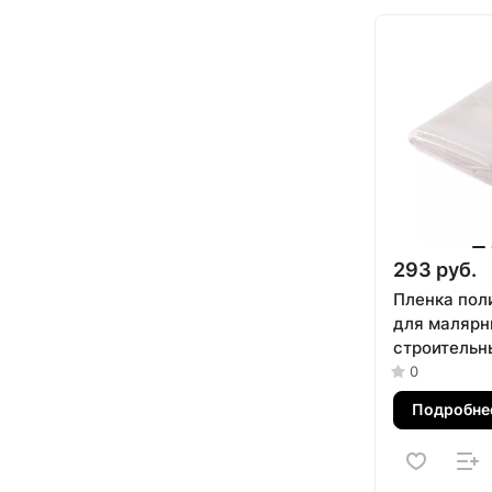
293 руб.
Пленка пол
для малярн
строительны
4 м, 100 мк
0
Подробне