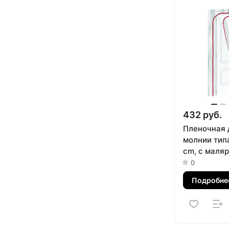
432 руб.
Пленочная 
молнии типа
cm, с маля
2.5 см х 10 
0
Подробне