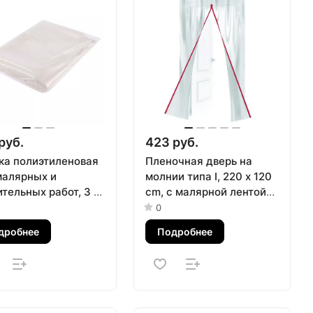
руб.
423 руб.
ка полиэтиленовая
Пленочная дверь на
малярных и
молнии типа I, 220 x 120
тельных работ, 3 х
cm, с малярной лентой
40 мкм Сибртех
2.5 см х 10 м Matrix
0
дробнее
Подробнее