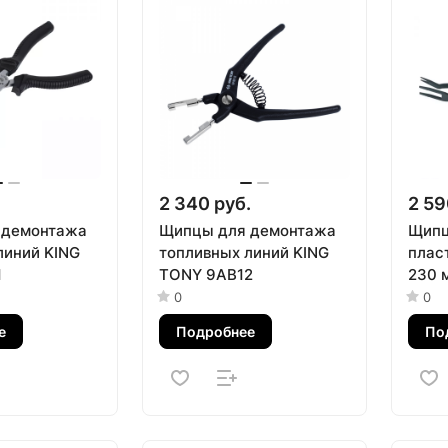
.
2 340 руб.
2 59
 демонтажа
Щипцы для демонтажа
Щипц
линий KING
топливных линий KING
плас
1
TONY 9AB12
230 
9TC1
0
0
е
Подробнее
По