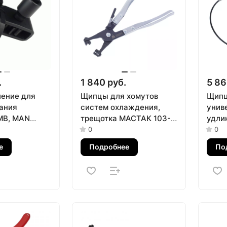
.
1 840 руб.
5 86
ение для
Щипцы для хомутов
Щипц
ания
систем охлаждения,
унив
MB, MAN
трещотка МАСТАК 103-
удли
3-03001
40001
МАСТ
0
0
е
Подробнее
По