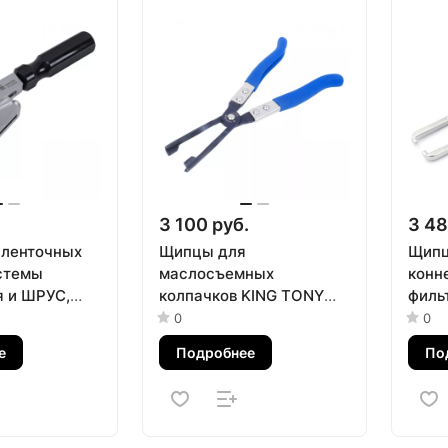
.
3 100 руб.
3 48
 ленточных
Щипцы для
Щипц
стемы
маслосъемных
конн
 и ШРУС,
колпачков KING TONY
филь
 МАСТАК 103-
9AD11
5300
0
0
е
Подробнее
По