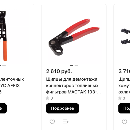
2 610 руб.
3 71
 ленточных
Щипцы для демонтажа
Щипц
УС AFFIX
коннекторов топливных
хому
5
фильтров МАСТАК 103-
охла
53002
вращ
0
0
KING
е
Подробнее
По