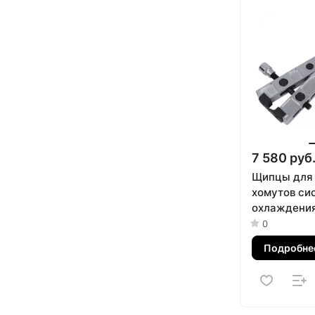
7 580 руб
Щипцы для
хомутов си
охлаждения
усиленные
0
30002
Подробне