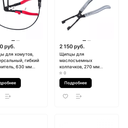
0 руб.
2 150 руб.
ы для хомутов,
Щипцы для
ерсальный, гибкий
маслосъемных
нитель, 630 мм
колпачков, 270 мм
АК 103-30630
МАСТАК 103-14120
0
дробнее
Подробнее