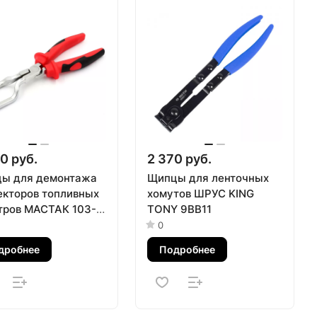
0 руб.
2 370 руб.
ы для демонтажа
Щипцы для ленточных
екторов топливных
хомутов ШРУС KING
тров МАСТАК 103-
TONY 9BB11
1
0
дробнее
Подробнее