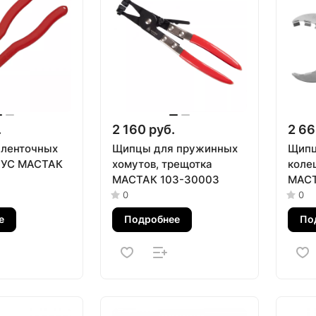
.
2 160 руб.
2 66
 ленточных
Щипцы для пружинных
Щипц
РУС МАСТАК
хомутов, трещотка
коле
МАСТАК 103-30003
МАСТ
0
0
е
Подробнее
По