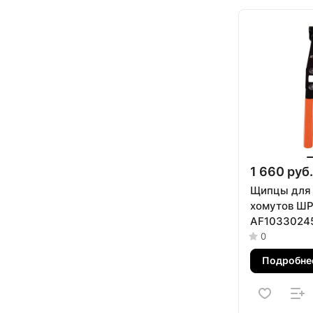
1 660 руб.
Щипцы для
хомутов ШР
AF1033024
0
Подробне