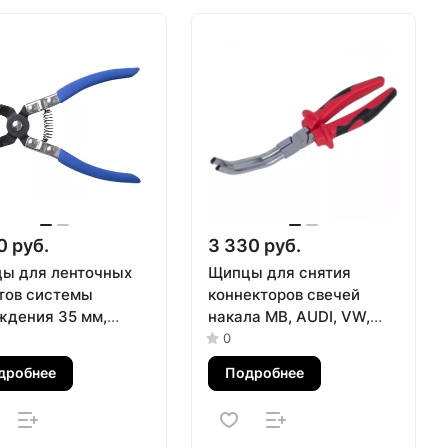
0 руб.
3 330 руб.
ы для ленточных
Щипцы для снятия
тов системы
коннекторов свечей
ждения 35 мм,
накала MB, AUDI, VW,
ающиеся губки
BMW, изогнутые
0
 TONY 9AA25
МАСТАК 103-12001
дробнее
Подробнее