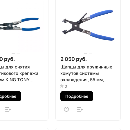
0 руб.
2 050 руб.
ы для снятия
Щипцы для пружинных
тикового крепежа
хомутов системы
мм KING TONY
охлаждения, 55 мм,
01
трещотка KING TONY
0
9AA11
дробнее
Подробнее