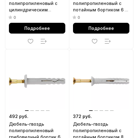
полипропиленовый с
полипропиленовый с
цилиндрическим
потайным бортиком 6 х
бортиком 6 х 40 мм, 200
40 мм, 200 шт Сибртех
0
0
шт Сибртех
Подробнее
Подробнее
492 руб.
372 руб.
Дюбель-гвоздь
Дюбель-гвоздь
полипропиленовый
полипропиленовый с
грибовидный бортик 6 x
потайным бортиком 8 х