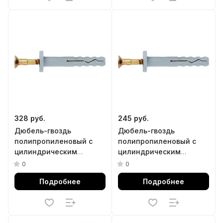
328 руб.
245 руб.
Дюбель-гвоздь
Дюбель-гвоздь
полипропиленовый с
полипропиленовый с
цилиндрическим
цилиндрическим
бортиком 8 х 100 мм, 100
бортиком 8 х 80 мм, 100
0
0
шт Сибртех
шт Сибртех
Подробнее
Подробнее