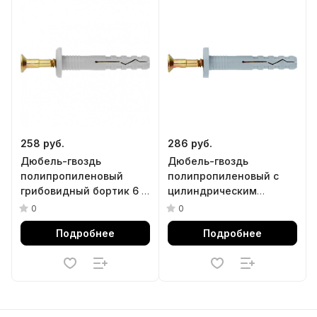
258 руб.
286 руб.
Дюбель-гвоздь
Дюбель-гвоздь
полипропиленовый
полипропиленовый с
грибовидный бортик 6 x
цилиндрическим
60 мм, 200 шт Сибртех
бортиком 8 х 120 мм, 100
0
0
шт Сибртех
Подробнее
Подробнее