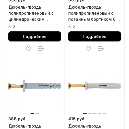
Дюбель-гвоздь
Дюбель-гвоздь
полипропиленовый с
полипропиленовый с
цилиндрическим
потайным бортиком 6 х
бортиком 6 х 60 мм, 200
60 мм, 200 шт Сибртех
0
0
шт Сибртех
Подробнее
Подробнее
388 руб.
416 руб.
Дюбель-гвоздь
Дюбель-гвоздь