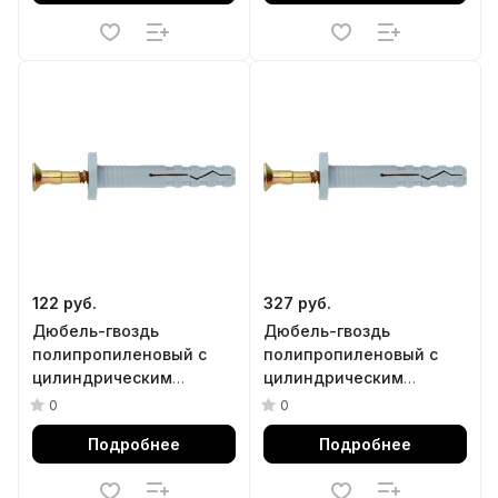
122 руб.
327 руб.
Дюбель-гвоздь
Дюбель-гвоздь
полипропиленовый с
полипропиленовый с
цилиндрическим
цилиндрическим
бортиком 6 х 80 мм, 100
бортиком 8 х 60 мм, 100
0
0
шт Сибртех
шт Сибртех
Подробнее
Подробнее