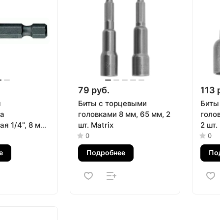
79 руб.
113 
я
Биты с торцевыми
Биты
а
головками 8 мм, 65 мм, 2
голов
я 1/4", 8 мм,
шт. Matrix
2 шт.
магнитная
0
0
 7616508M
е
Подробнее
По