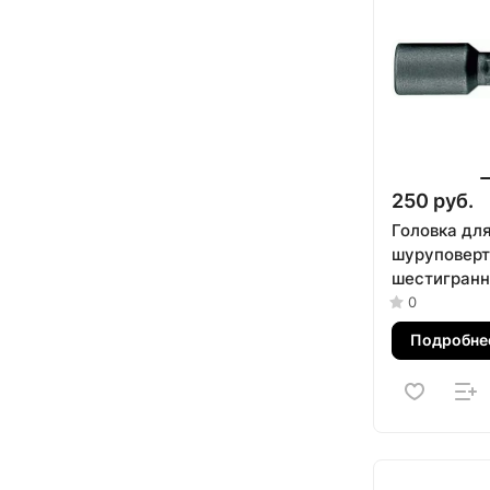
250 руб.
Головка дл
шуруповерт
шестигранна
L = 65 мм, 
0
KING TONY
Подробне