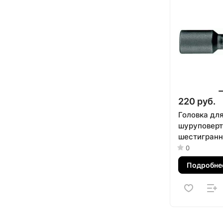
220 руб.
Головка дл
шуруповерт
шестигранна
мм, L = 65 
0
KING TONY 
Подробне