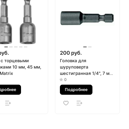
руб.
200 руб.
 с торцевыми
Головка для
ками 10 мм, 45 мм,
шуруповерта
 Matrix
шестигранная 1/4", 7 мм,
L = 65 мм, магнитная
0
KING TONY 7616507M
дробнее
Подробнее