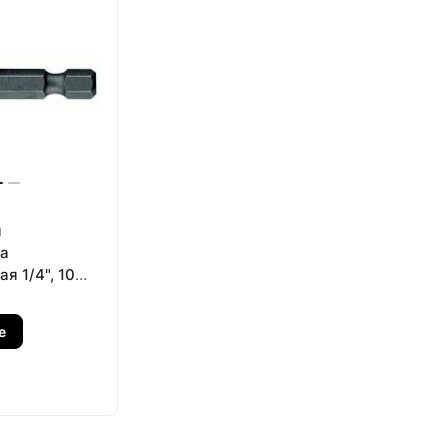
я
а
я 1/4", 10
мм, магнитная
7616510M
е