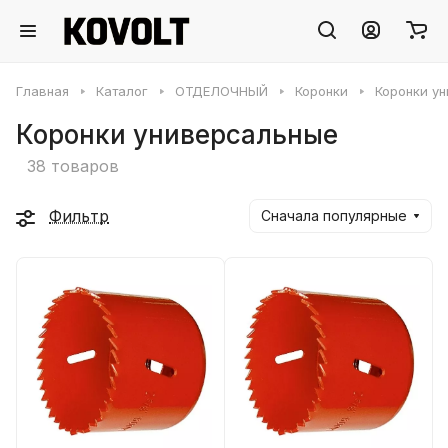
Главная
Каталог
ОТДЕЛОЧНЫЙ
Коронки
Коронки у
Коронки универсальные
38 товаров
Фильтр
Сначала популярные