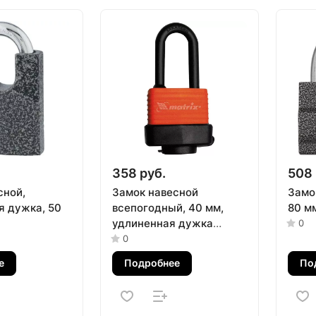
358 руб.
508 
сной,
Замок навесной
Замо
 дужка, 50
всепогодный, 40 мм,
80 м
удлиненная дужка
0
Matrix
0
е
Подробнее
По