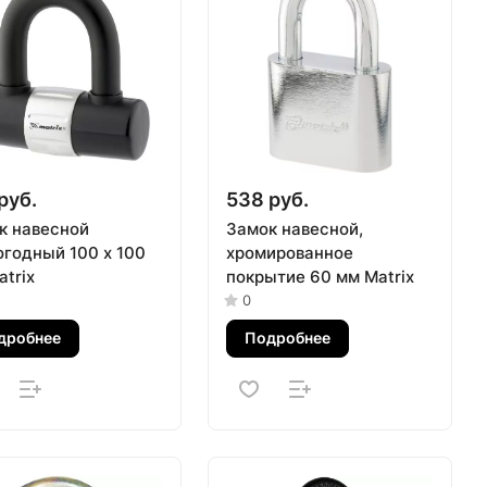
руб.
538 руб.
к навесной
Замок навесной,
огодный 100 х 100
хромированное
trix
покрытие 60 мм Matrix
0
дробнее
Подробнее