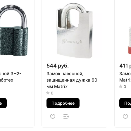
544 руб.
411 
сной ЗН2-
Замок навесной,
Замо
ибртех
защищенная дужка 60
Matri
мм Matrix
0
0
е
Подробнее
По