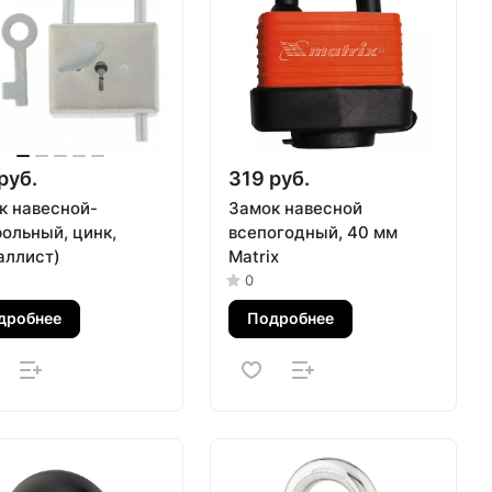
руб.
319 руб.
к навесной-
Замок навесной
рольный, цинк,
всепогодный, 40 мм
аллист)
Matrix
0
дробнее
Подробнее