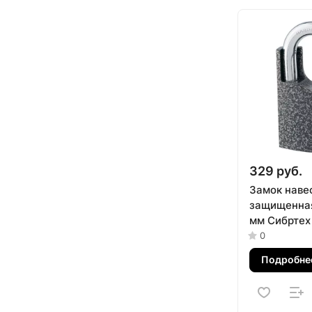
329 руб.
Замок наве
защищенная
мм Сибртех
0
Подробне