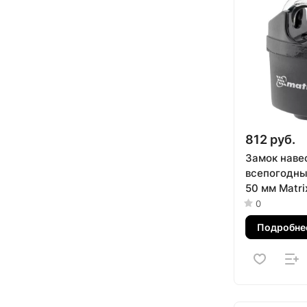
812 руб.
Замок наве
всепогодны
50 мм Matri
0
Подробне