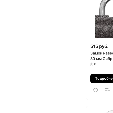
515 руб.
Замок наве
80 мм Сибр
0
Подробне