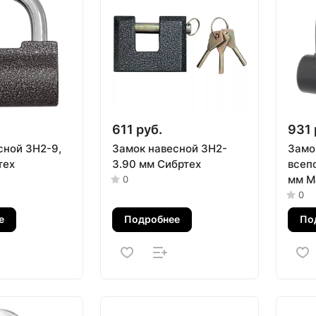
611 руб.
931 
сной ЗН2-9,
Замок навесной ЗН2-
Замо
тех
3.90 мм Сибртех
всеп
мм Ma
0
0
е
Подробнее
По