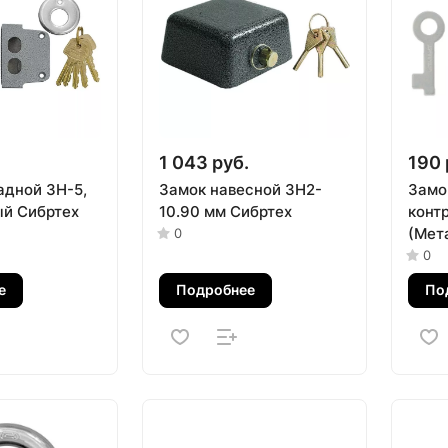
1 043 руб.
190 
адной ЗН-5,
Замок навесной ЗН2-
Замо
й Сибртех
10.90 мм Сибртех
конт
(Мет
0
0
е
Подробнее
По