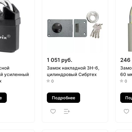
1 051 руб.
246 
сной
Замок накладной ЗН-6,
Замо
й усиленный
цилиндровый Сибртех
60 м
x
0
0
е
Подробнее
По