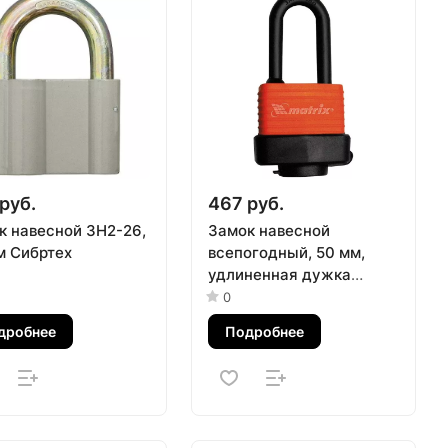
руб.
467 руб.
к навесной ЗН2-26,
Замок навесной
м Сибртех
всепогодный, 50 мм,
удлиненная дужка
Matrix
0
дробнее
Подробнее