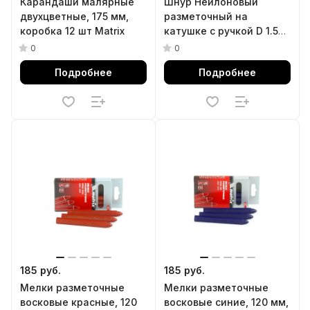
Карандаши малярные
Шнур Нейлоновый
двухцветные, 175 мм,
разметочный на
коробка 12 шт Matrix
катушке c ручкой D 1.5
мм, 50 м Matrix
0
0
Подробнее
Подробнее
185 руб.
185 руб.
Мелки разметочные
Мелки разметочные
восковые красные, 120
восковые синие, 120 мм,