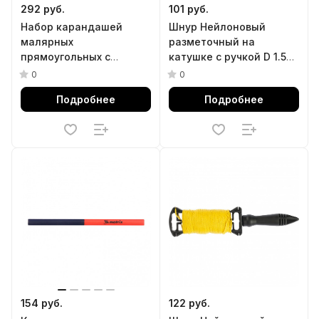
292 руб.
101 руб.
Набор карандашей
Шнур Нейлоновый
малярных
разметочный на
прямоугольных с
катушке c ручкой D 1.5
точилкой в тубе, 175 мм,
мм, 30 м Matrix
0
0
10 шт Matrix
Подробнее
Подробнее
154 руб.
122 руб.