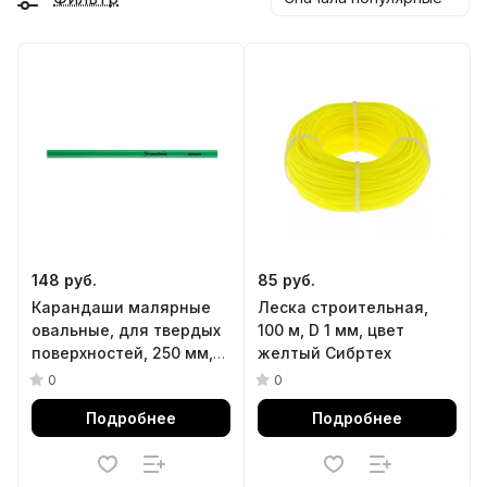
148 руб.
85 руб.
Карандаши малярные
Леска строительная,
овальные, для твердых
100 м, D 1 мм, цвет
поверхностей, 250 мм,
желтый Сибртех
коробка 12 шт Matrix
0
0
Подробнее
Подробнее