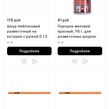
178 руб.
81 руб.
Шнур Нейлоновый
Порошок меловой
разметочный на
красный, 115 г, для
катушке c ручкой D 1.5
разметочных шнуров
мм, 100 м Matrix
Matrix
0
0
Подробнее
Подробнее