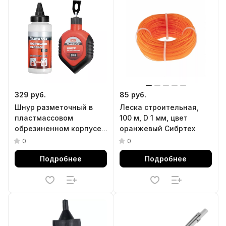
329 руб.
85 руб.
Шнур разметочный в
Леска строительная,
пластмассовом
100 м, D 1 мм, цвет
обрезиненном корпусе,
оранжевый Сибртех
порошок красный Matrix
0
0
Подробнее
Подробнее