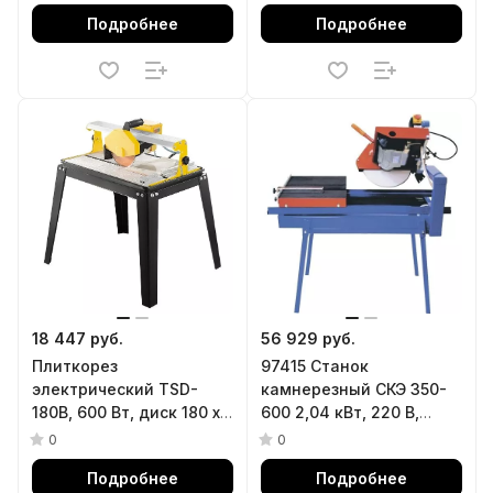
рукоятка-пенал Denzel
Подробнее
Подробнее
18 447 руб.
56 929 руб.
Плиткорез
97415 Станок
электрический TSD-
камнерезный СКЭ 350-
180В, 600 Вт, диск 180 х
600 2,04 кВт, 220 В,
2.2 х 22.2 Denzel
2800об/мин, длина реза
0
0
600 мм глубина реза 100
Подробнее
Подробнее
мм.