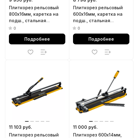
Плиткорез рельсовый
Плиткорез рельсовый
800х16мм, каретка на
600х16мм, каретка на
подш., стальная
подш., стальная
станина, усил.
станина, усил.
0
0
рукоятка-пенал Denzel
рукоятка-пенал Denzel
Подробнее
Подробнее
11 103 руб.
11 000 руб.
Плиткорез рельсовый
Плиткорез 600х14мм,