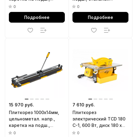
стальная станина,
станина, усил.
0
0
рукоятка-пенал Denzel
рукоятка-пенал Denzel
Подробнее
Подробнее
15 970 руб.
7 610 руб.
Плиткорез 1000х14мм,
Плиткорез
цельнометал. напр.,
электрический TCD 180
каретка на подш.,
C-1, 600 Вт, диск 180 х
стальная станина,
2.2 x 22.2 Denzel
0
0