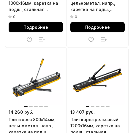
1000х16мм, каретка на
цельнометал. напр.,
подш., стальная
каретка на подш.,
станина, усил.
стальная станина,
0
0
рукоятка-пенал Denzel
рукоятка-пенал Denzel
Подробнее
Подробнее
14 260 руб.
13 407 руб.
Плиткорез 800х14мм,
Плиткорез рельсовый
цельнометал. напр.,
1200х16мм, каретка на
каретка на подш.,
подш., стальная