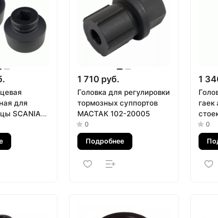
б.
1 710 руб.
1 34
рцевая
Головка для регулировки
Голо
ная для
тормозных суппортов
гаек
ицы SCANIA
МАСТАК 102-20005
стое
АСТАК 100-
1000
0
0
е
Подробнее
По