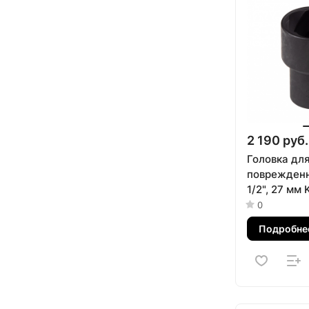
2 190 руб.
Головка дл
поврежденн
1/2", 27 мм
9TD403-27
0
Подробне