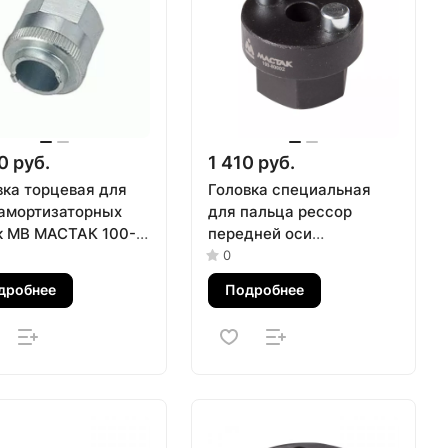
0 руб.
1 410 руб.
вка торцевая для
Головка специальная
 амортизаторных
для пальца рессор
к MB МАСТАК 100-
передней оси
2
грузовиков Volvo
0
МАСТАК 100-80002
дробнее
Подробнее