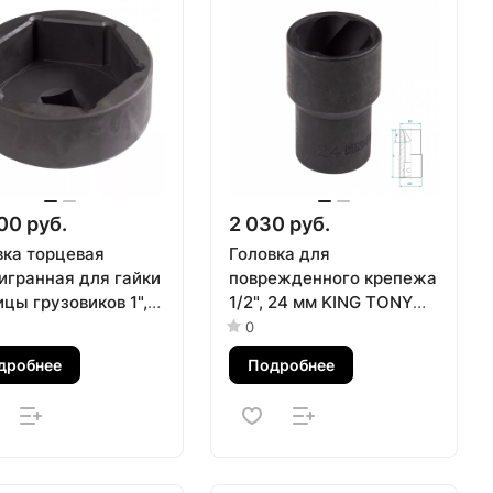
00 руб.
2 030 руб.
вка торцевая
Головка для
игранная для гайки
поврежденного крепежа
цы грузовиков 1",
1/2", 24 мм KING TONY
мм МАСТАК 100-
9TD403-24M
0
2
дробнее
Подробнее