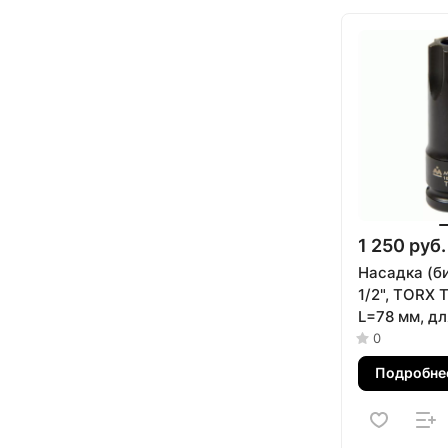
1 250 руб.
Насадка (б
1/2", TORX 
L=78 мм, д
распредва
0
103-21301
Подробне