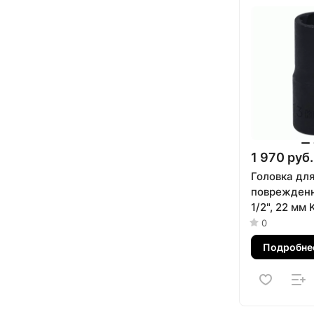
1 970 руб.
Головка дл
поврежденн
1/2", 22 мм
9TD403-22
0
Подробне