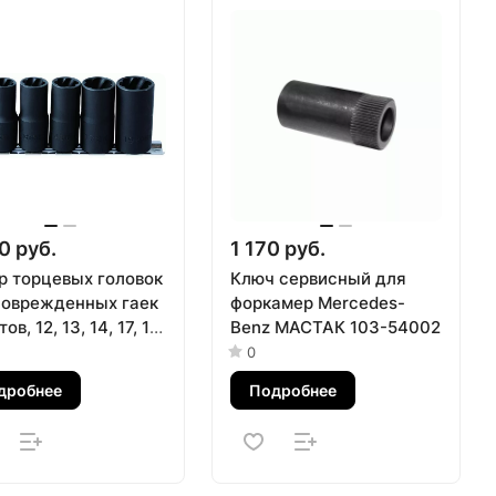
0 руб.
1 170 руб.
р торцевых головок
Ключ сервисный для
поврежденных гаек
форкамер Mercedes-
ов, 12, 13, 14, 17, 19
Benz МАСТАК 103-54002
5 предметов KING
0
 9TD035MR
дробнее
Подробнее