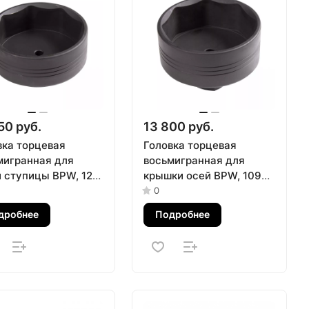
50 руб.
13 800 руб.
вка торцевая
Головка торцевая
мигранная для
восьмигранная для
и ступицы BPW, 120
крышки осей BPW, 109
АСТАК 100-42812
мм МАСТАК 100-42109
0
дробнее
Подробнее