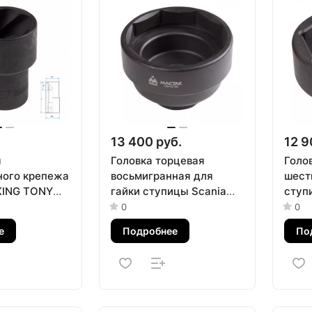
13 400 руб.
12 9
я
Головка торцевая
Голо
ого крепежа
восьмигранная для
шест
 KING TONY
гайки ступицы Scania
ступи
M
3/4", 100 мм МАСТАК
100 
0
0
100-42100
4210
е
Подробнее
По