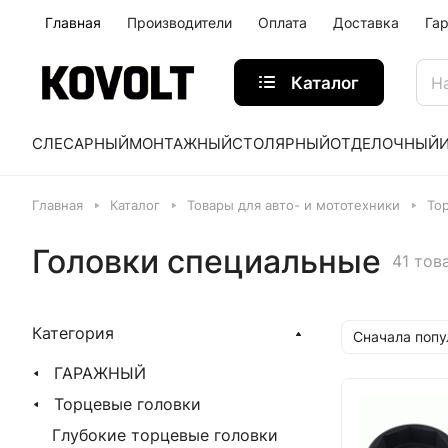
Главная
Производители
Оплата
Доставка
Га
Каталог
СЛЕСАРНЫЙ
МОНТАЖНЫЙ
СТОЛЯРНЫЙ
ОТДЕЛОЧНЫЙ
Главная
Каталог
Товары для авто- и мототехники
То
Головки специальные
41 тов
Категория
Сначала поп
ГАРАЖНЫЙ
Торцевые головки
Глубокие торцевые головки