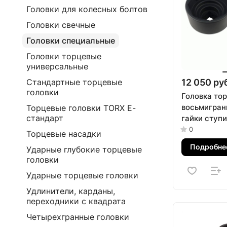
Головки для колесных болтов
Головки свечные
Головки специальные
Головки торцевые
универсальные
12 050 ру
Стандартные торцевые
головки
Головка то
восьмигран
Торцевые головки TORX Е-
стандарт
гайки ступ
1", 80 мм М
0
Торцевые насадки
42080
Подробне
Ударные глубокие торцевые
головки
Ударные торцевые головки
Удлинители, карданы,
переходники с квадрата
Четырехгранные головки