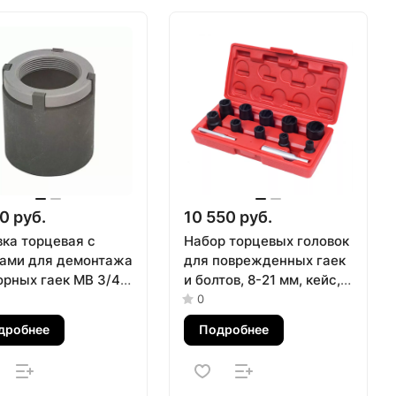
0 руб.
10 550 руб.
вка торцевая с
Набор торцевых головок
ами для демонтажа
для поврежденных гаек
орных гаек MB 3/4"
и болтов, 8-21 мм, кейс,
АК 100-10001
кейс, 12 предметов
0
МАСТАК 109-30012C
дробнее
Подробнее