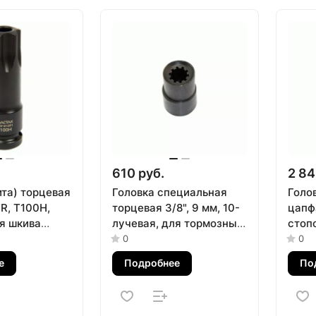
610 руб.
2 84
ита) торцевая
Головка специальная
Голо
TR, T100H,
торцевая 3/8", 9 мм, 10-
цапф
ля шкива
лучевая, для тормозных
стоп
ла МАСТАК
суппортов Porsche
МАСТ
0
0
МАСТАК 102-20001
е
Подробнее
По