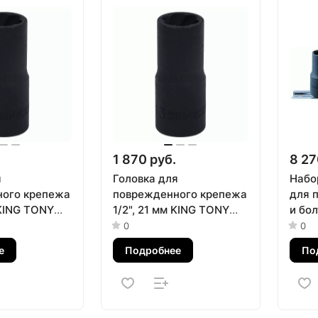
1 870 руб.
8 27
я
Головка для
Набо
ого крепежа
поврежденного крепежа
для 
 KING TONY
1/2", 21 мм KING TONY
и болт
M
9TD403-21M
мм, 
0
0
TONY
е
Подробнее
По