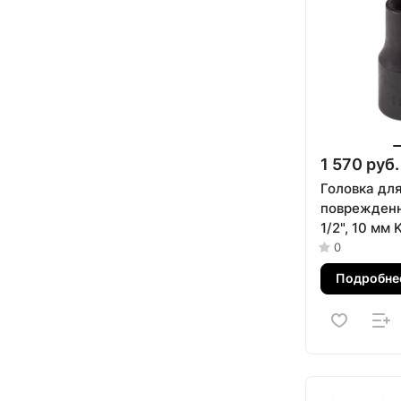
1 570 руб.
Головка дл
поврежденн
1/2", 10 мм
9TD403-10
0
Подробне