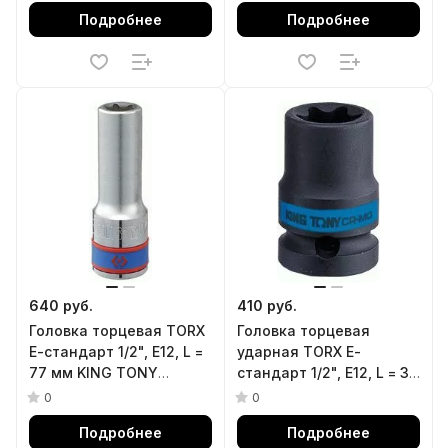
Подробнее
Подробнее
640 руб.
410 руб.
Головка торцевая TORX
Головка торцевая
Е-стандарт 1/2", E12, L =
ударная TORX Е-
77 мм KING TONY
стандарт 1/2", E12, L = 38
427512M
мм KING TONY 457512M
0
0
Подробнее
Подробнее