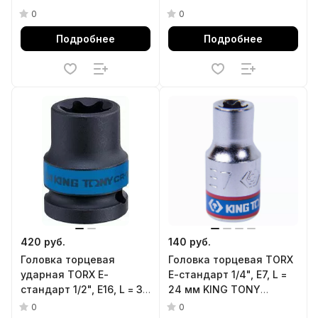
327511M
327506M
0
0
Подробнее
Подробнее
420 руб.
140 руб.
Головка торцевая
Головка торцевая TORX
ударная TORX Е-
Е-стандарт 1/4", E7, L =
стандарт 1/2", E16, L = 38
24 мм KING TONY
мм KING TONY 457516M
237507M
0
0