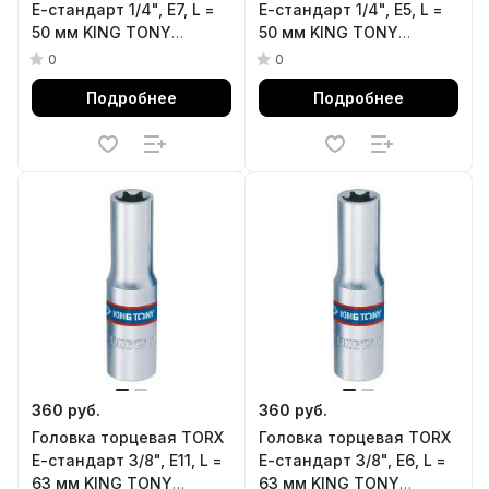
Е-стандарт 1/4", E7, L =
Е-стандарт 1/4", E5, L =
50 мм KING TONY
50 мм KING TONY
227507M
227505M
0
0
Подробнее
Подробнее
360 руб.
360 руб.
Головка торцевая TORX
Головка торцевая TORX
Е-стандарт 3/8", E11, L =
Е-стандарт 3/8", E6, L =
63 мм KING TONY
63 мм KING TONY