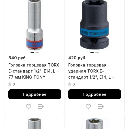
640 руб.
420 руб.
Головка торцевая TORX
Головка торцевая
Е-стандарт 1/2", E14, L =
ударная TORX Е-
77 мм KING TONY
стандарт 1/2", E14, L = 38
427514M
мм KING TONY 457514M
0
0
Подробнее
Подробнее