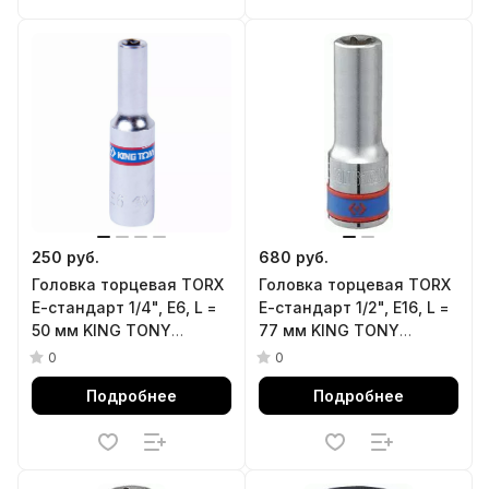
250 руб.
680 руб.
Головка торцевая TORX
Головка торцевая TORX
Е-стандарт 1/4", E6, L =
Е-стандарт 1/2", E16, L =
50 мм KING TONY
77 мм KING TONY
227506M
427516M
0
0
Подробнее
Подробнее