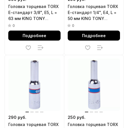
Головка торцевая TORX
Головка торцевая TORX
Е-стандарт 3/8", E5, L =
Е-стандарт 1/4", E4, L =
63 мм KING TONY
50 мм KING TONY
327505M
227504M
0
0
Подробнее
Подробнее
290 руб.
250 руб.
Головка торцевая TORX
Головка торцевая TORX