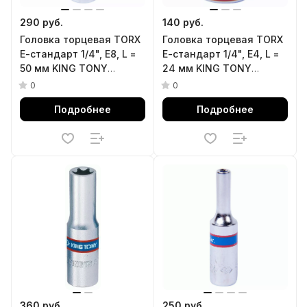
290 руб.
140 руб.
Головка торцевая TORX
Головка торцевая TORX
Е-стандарт 1/4", E8, L =
Е-стандарт 1/4", E4, L =
50 мм KING TONY
24 мм KING TONY
227508M
237504M
0
0
Подробнее
Подробнее
360 руб.
250 руб.