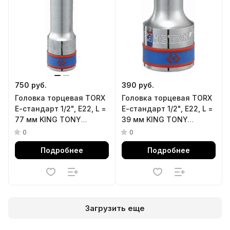
750 руб.
390 руб.
Головка торцевая TORX
Головка торцевая TORX
Е-стандарт 1/2", E22, L =
Е-стандарт 1/2", E22, L =
77 мм KING TONY
39 мм KING TONY
427522M
437522M
0
0
Подробнее
Подробнее
Загрузить еще