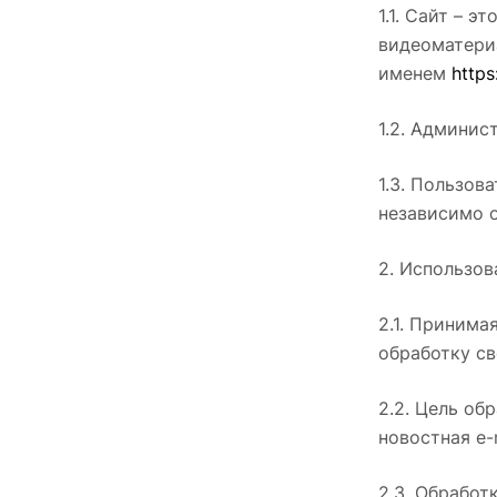
1.1. Сайт – 
видеоматери
именем
https
1.2. Админис
1.3. Пользов
независимо 
2. Использо
2.1. Принима
обработку св
2.2. Цель об
новостная e-
2.3. Обрабо