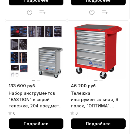
Подробнее
Подробнее
133 600 руб.
46 200 руб.
Набор инструментов
Тележка
"BASTION" в серой
инструментальная, 6
тележке, 204 предмета
полок, "ОПТИМА",
KING TONY 934-100AMG
красная МАСТАК 521-
0
0
06581MR
Подробнее
Подробнее