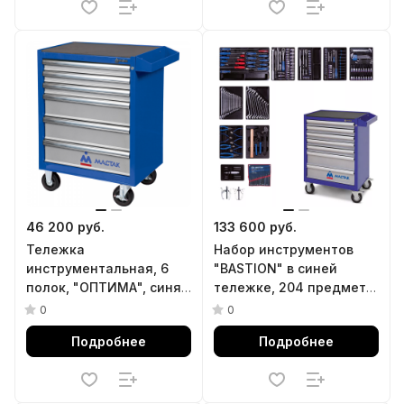
46 200 руб.
133 600 руб.
Тележка
Набор инструментов
инструментальная, 6
"BASTION" в синей
полок, "ОПТИМА", синяя
тележке, 204 предмета
МАСТАК 521-06581MB
KING TONY 934-100AMB
0
0
Подробнее
Подробнее