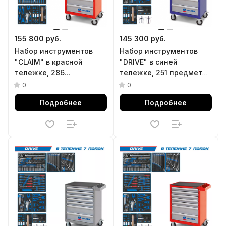
155 800 руб.
145 300 руб.
Набор инструментов
Набор инструментов
"CLAIM" в красной
"DRIVE" в синей
тележке, 286
тележке, 251 предмет
предметов KING TONY
KING TONY 934-251AMB
0
0
934-286AMR
Подробнее
Подробнее