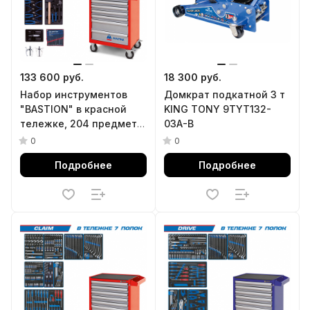
133 600 руб.
18 300 руб.
Набор инструментов
Домкрат подкатной 3 т
"BASTION" в красной
KING TONY 9TYT132-
тележке, 204 предмета
03A-B
KING TONY 934-100AMR
0
0
Подробнее
Подробнее