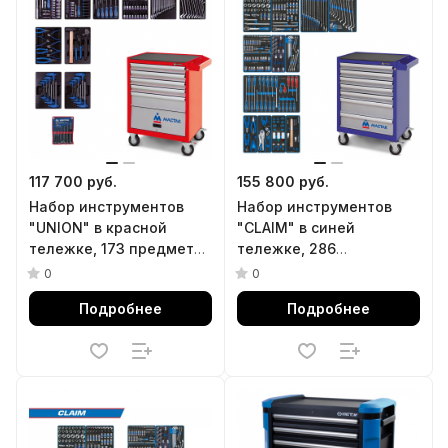
117 700 руб.
155 800 руб.
Набор инструментов
Набор инструментов
"UNION" в красной
"CLAIM" в синей
тележке, 173 предмета
тележке, 286
KING TONY 932-000AMR
предметов KING TONY
0
0
934-286AMB
Подробнее
Подробнее