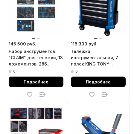
145 500 руб.
118 300 руб.
Набор инструментов
Тележка
"CLAIM" для тележки, 13
инструментальная, 7
ложементов, 286
полок KING TONY
предметов KING TONY
87G31-7B-BK
0
0
934-286MRVD
Подробнее
Подробнее