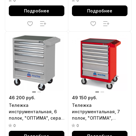
0
0
МАСТАК 522-05581MR
предметов МАСТАК 5-
Подробнее
Подробнее
00186
46 200 руб.
49 150 руб.
Тележка
Тележка
инструментальная, 6
инструментальная, 7
полок, "ОПТИМА", серая
полок, "ОПТИМА",
МАСТАК 521-06581MG
красная МАСТАК 521-
0
0
07581MR