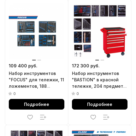
109 400 руб.
172 300 руб.
Набор инструментов
Набор инструментов
"FOCUS" для тележки, 11
"BASTION" в красной
ложементов, 188
тележке, 204 предмета
предметов KING TONY
KING TONY 934-100MR
0
0
934-188MRVD
Подробнее
Подробнее