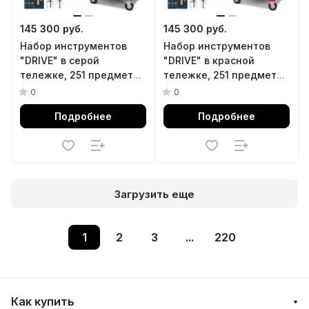
145 300 руб.
145 300 руб.
Набор инструментов
Набор инструментов
"DRIVE" в серой
"DRIVE" в красной
тележке, 251 предмет
тележке, 251 предмет
KING TONY 934-251AMG
KING TONY 934-251AMR
0
0
Подробнее
Подробнее
Загрузить еще
1
2
3
...
220
Как купить