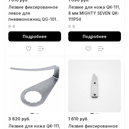
Лезвие фиксированное
Лезвие для ножа QK-111,
левое для
8 мм MIGHTY SEVEN QK-
пневмоножниц QG-101
111P54
MIGHTY SEVEN QG-
0
0
102P39
Подробнее
Подробнее
3 620 руб.
1 610 руб.
Лезвие для ножа QK-111,
Лезвие фиксированное