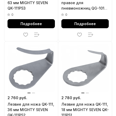
63 мм MIGHTY SEVEN
правое для
QK-111P53
пневмоножниц QG-101
MIGHTY SEVEN QG-
0
0
102P42
Подробнее
Подробнее
2 760 руб.
2 780 руб.
Лезвие для ножа QK-111,
Лезвие для ножа QK-111,
36 мм MIGHTY SEVEN
18 мм MIGHTY SEVEN QK-
QK-111P52
111P51