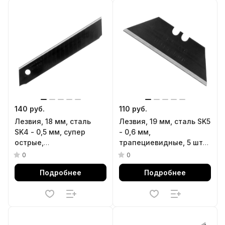
140 руб.
110 руб.
Лезвия, 18 мм, сталь
Лезвия, 19 мм, сталь SK5
SK4 - 0,5 мм, супер
- 0,6 мм,
острые,
трапециевидные, 5 штук
многосегментные, 5
Denzel
0
0
штук Denzel
Подробнее
Подробнее