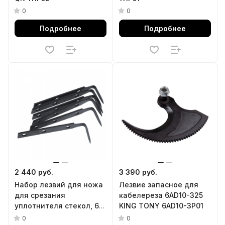
0
0
Подробнее
Подробнее
2 440 руб.
3 390 руб.
Набор лезвий для ножа
Лезвие запасное для
для срезания
кабелереза 6AD10-325
уплотнителя стекол, 6
KING TONY 6AD10-3P01
шт МАСТАК 107-03061
0
0