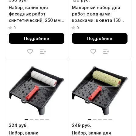
Набор, валик для
Малярный набор для
фасадных работ
работ с водными
синтетический, 250 мм,
красками: кювета 150
ворс 18 мм, D 36 мм, РАС,
мм х 290 мм и мини-
0
0
кювета 330 х 350 мм
валик 110 мм Сибртех
Подробнее
Подробнее
Matrix
324 руб.
249 руб.
Набор, валик
Набор, валик для