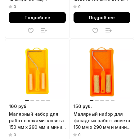
полиакрил, кювета 260
и мини-валик 110 мм
0
0
х 320 мм Matrix
Сибртех
Подробнее
Подробнее
160 руб.
150 руб.
Малярный набор для
Малярный набор для
работ с лаками: кювета
фасадных работ: кювета
150 мм х 290 мм и мини-
150 мм х 290 мм и мини-
валик 110 мм Сибртех
валик 110 мм Сибртех
0
0