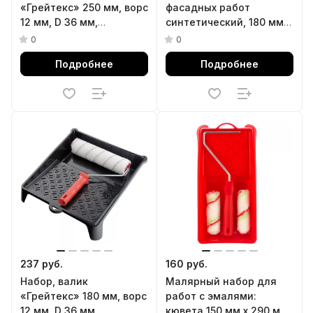
«Грейтекс» 250 мм, ворс
фасадных работ
12 мм, D 36 мм,
синтетический, 180 мм,
полиакрил, кювета 330
ворс 18 мм, D 36 мм, РАС,
0
0
х 350 мм Matrix
кювета 260 х 320 мм
Подробнее
Подробнее
Matrix
237 руб.
160 руб.
Набор, валик
Малярный набор для
«Грейтекс» 180 мм, ворс
работ с эмалями:
12 мм, D 36 мм,
кювета 150 мм х 290 мм