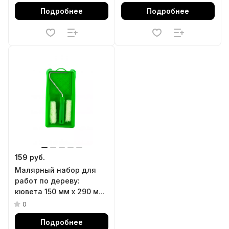
Подробнее
Подробнее
159 руб.
Малярный набор для
работ по дереву:
кювета 150 мм х 290 мм
и мини-валик 110 мм
0
Сибртех
Подробнее