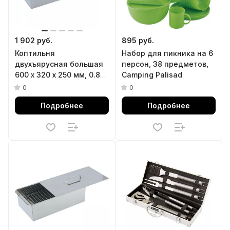
1 902 руб.
895 руб.
Коптильня
Набор для пикника на 6
двухъярусная большая
персон, 38 предметов,
600 х 320 х 250 мм, 0.8
Camping Palisad
мм, с поддоном,
0
0
Camping Palisad
Подробнее
Подробнее