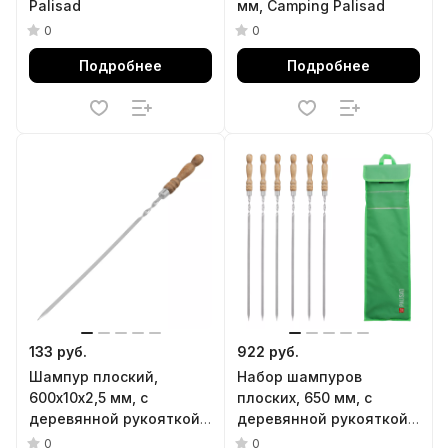
Palisad
мм, Camping Palisad
0
0
Подробнее
Подробнее
133 руб.
922 руб.
Шампур плоский,
Набор шампуров
600х10х2,5 мм, с
плоских, 650 мм, с
деревянной рукояткой,
деревянной рукояткой,
нерж. сталь, Camping//
в чехле, 6 шт., Camping//
0
0