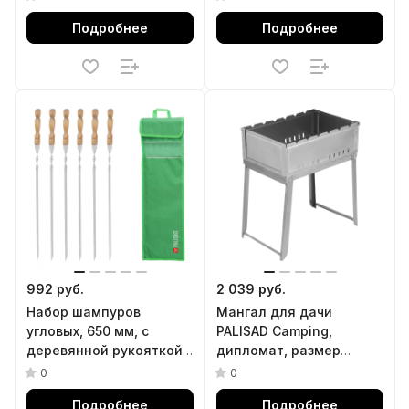
Palisad
Palisad
Подробнее
Подробнее
992 руб.
2 039 руб.
Набор шампуров
Мангал для дачи
угловых, 650 мм, с
PALISAD Camping,
деревянной рукояткой,
дипломат, размер
в чехле, 6 шт., Camping//
455х315х550 мм, 69734
0
0
Palisad
Подробнее
Подробнее