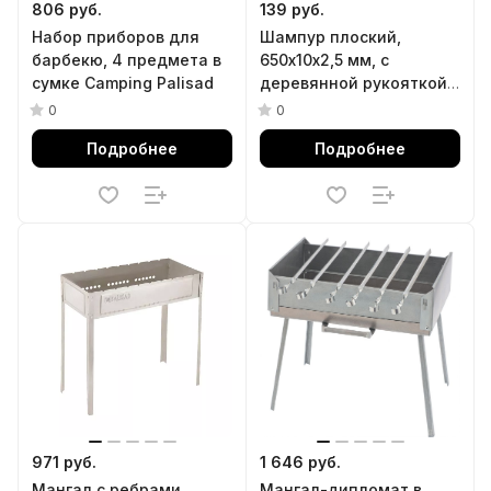
806 руб.
139 руб.
Набор приборов для
Шампур плоский,
барбекю, 4 предмета в
650х10х2,5 мм, с
сумке Camping Palisad
деревянной рукояткой,
нерж. сталь, Camping//
0
0
Palisad
Подробнее
Подробнее
971 руб.
1 646 руб.
Мангал с ребрами
Мангал-дипломат в