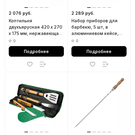
2 076 руб.
2 289 руб.
Коптильня
Набор приборов для
двухъярусная 420 x 270
барбекю, 5 шт, в
x 175 мм, нержавеющая
алюминиевом кейсе,
сталь, 0.8 мм. с
Camping Palisad
0
0
поддоном, Camping
Подробнее
Подробнее
Palisad