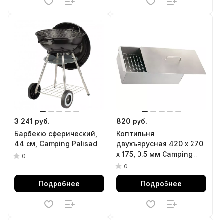
3 241 руб.
820 руб.
Барбекю сферический,
Коптильня
44 см, Camping Palisad
двухъярусная 420 х 270
х 175, 0.5 мм Camping
0
Palisad
0
Подробнее
Подробнее