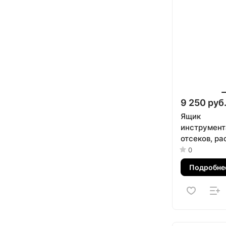
9 250 руб
Ящик
инструмент
отсеков, ра
синий МАСТ
0
05420B
Подробне