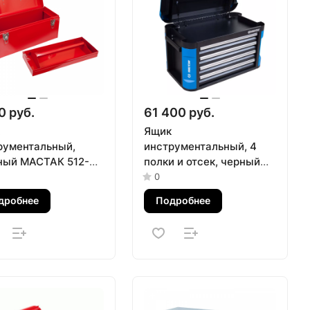
0 руб.
61 400 руб.
Ящик
рументальный,
инструментальный, 4
ный МАСТАК 512-
полки и отсек, черный
0R
KING TONY 87G11-4B-BK
0
дробнее
Подробнее