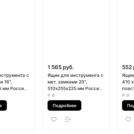
1 565 руб.
552 
нструмента с
Ящик для инструмента с
Ящик
и 16",
мет. замками 20",
410 х
5 мм Россия
510х255x225 мм Россия
плас
Stels
0
0
е
Подробнее
По