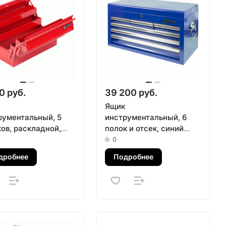
0 руб.
39 200 руб.
Ящик
рументальный, 5
инструментальный, 6
ов, раскладной,
полок и отсек, синий
ный МАСТАК 510-
МАСТАК 511-06570B
0
0R
дробнее
Подробнее