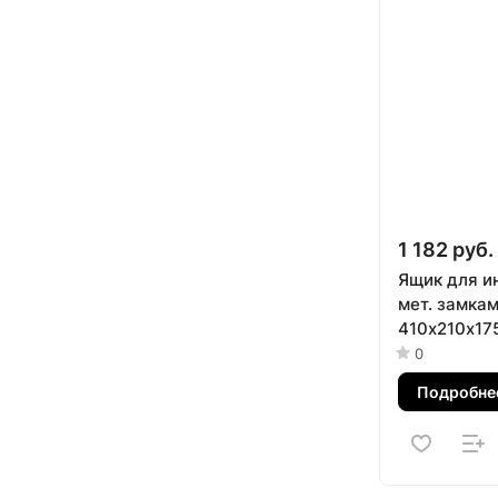
1 182 руб.
Ящик для и
мет. замкам
410х210x17
Stels
0
Подробне