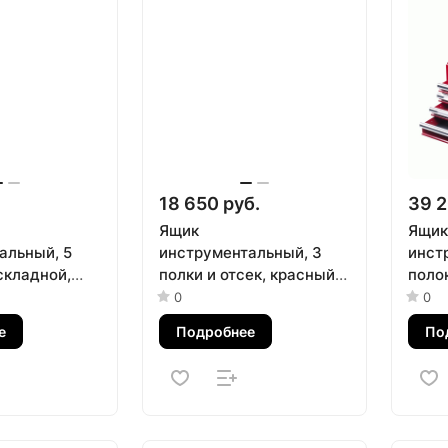
.
18 650 руб.
39 2
Ящик
Ящик
альный, 5
инструментальный, 3
инст
складной,
полки и отсек, красный
полок
АК 510-
МАСТАК 511-03530R
МАСТ
0
0
е
Подробнее
По