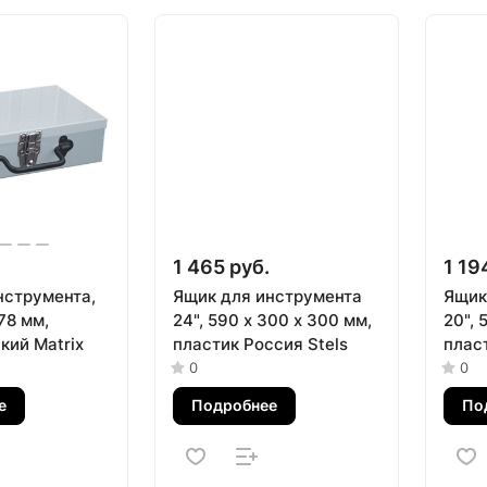
1 465 руб.
1 19
нструмента,
Ящик для инструмента
Ящик
78 мм,
24", 590 х 300 х 300 мм,
20", 
кий Matrix
пластик Россия Stels
пласт
0
0
е
Подробнее
По