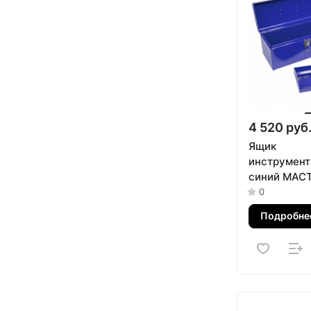
4 520 руб
Ящик
инструмент
синий МАСТ
01425B
0
Подробне