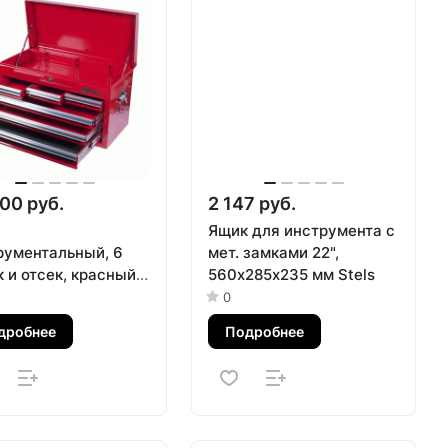
00 руб.
2 147 руб.
Ящик для инструмента с
рументальный, 6
мет. замками 22",
 и отсек, красный
560х285x235 мм Stels
АК 511-06570R
0
дробнее
Подробнее