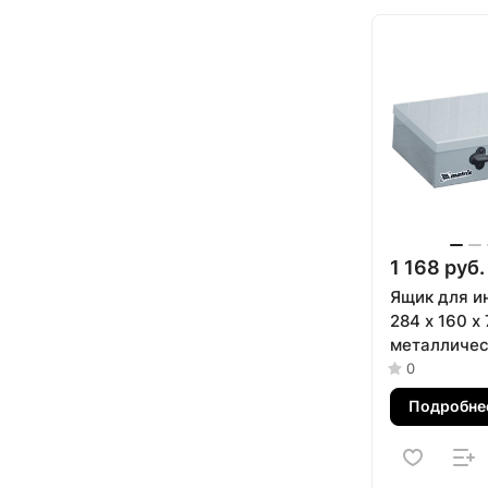
1 168 руб.
Ящик для и
284 х 160 х 
металличес
0
Подробне