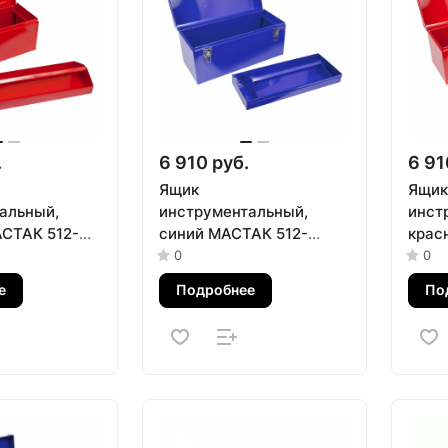
.
6 910 руб.
6 91
Ящик
Ящик
альный,
инструментальный,
инст
СТАК 512-
синий МАСТАК 512-
крас
01510B
0151
0
0
е
Подробнее
По