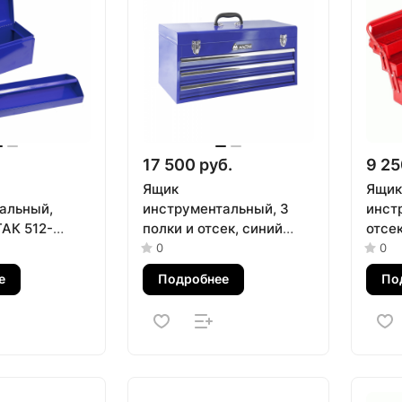
.
17 500 руб.
9 25
Ящик
Ящик
альный,
инструментальный, 3
инст
АК 512-
полки и отсек, синий
отсек
МАСТАК 511-03530B
крас
0
0
0542
е
Подробнее
По