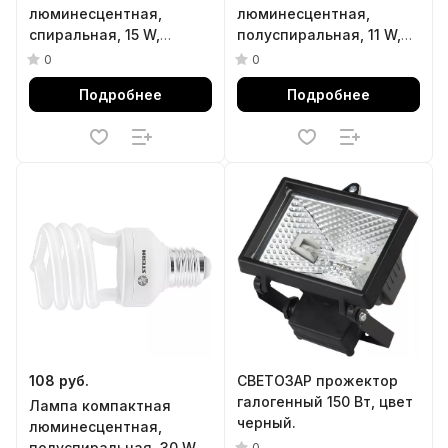
люминесцентная,
люминесцентная,
спиральная, 15 W,
полуспиральная, 11 W,
2700K, E14, 8000ч Stern
2700K, E27, 8000ч Stern
0
0
Подробнее
Подробнее
108 руб.
СВЕТОЗАР прожектор
галогенный 150 Вт, цвет
Лампа компактная
черный.
люминесцентная,
полуспиральная, 30 W,
0