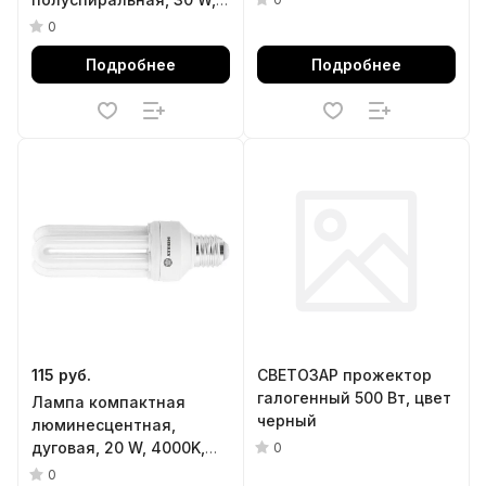
2700K, E27, 8000ч Stern
0
Подробнее
Подробнее
115 руб.
СВЕТОЗАР прожектор
галогенный 500 Вт, цвет
Лампа компактная
черный
люминесцентная,
дуговая, 20 W, 4000K,
0
E27, 8000ч Stern
0