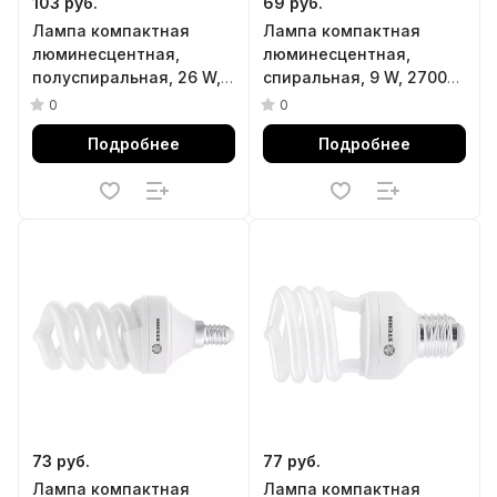
103 руб.
69 руб.
Лампа компактная
Лампа компактная
люминесцентная,
люминесцентная,
полуспиральная, 26 W,
спиральная, 9 W, 2700K,
2700K, E27, 8000ч Stern
E14, 8000ч Stern
0
0
Подробнее
Подробнее
73 руб.
77 руб.
Лампа компактная
Лампа компактная