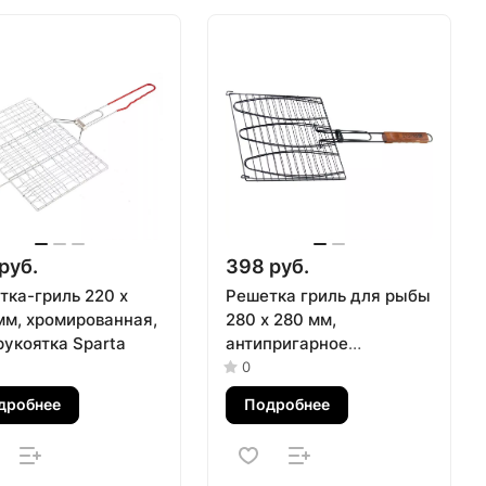
руб.
398 руб.
тка-гриль 220 x
Решетка гриль для рыбы
мм, хромированная,
280 х 280 мм,
рукоятка Sparta
антипригарное
покрытие, Camping
0
Palisad
дробнее
Подробнее