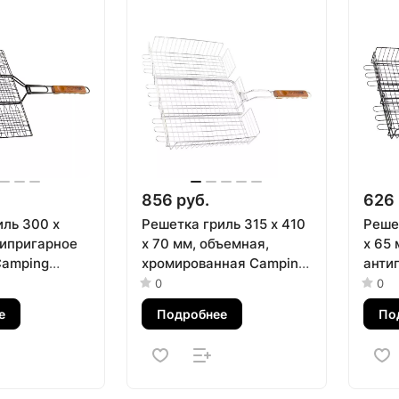
856 руб.
626 
иль 300 х
Решетка гриль 315 х 410
Реше
типригарное
х 70 мм, объемная,
х 65 
Camping
хромированная Camping
анти
Palisad
покр
0
0
Palis
е
Подробнее
По