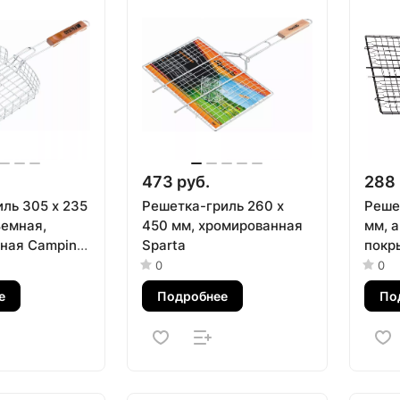
473 руб.
288 
ль 305 х 235
Решетка-гриль 260 х
Реше
ъемная,
450 мм, хромированная
мм, 
ная Camping
Sparta
покр
Palis
0
0
е
Подробнее
По