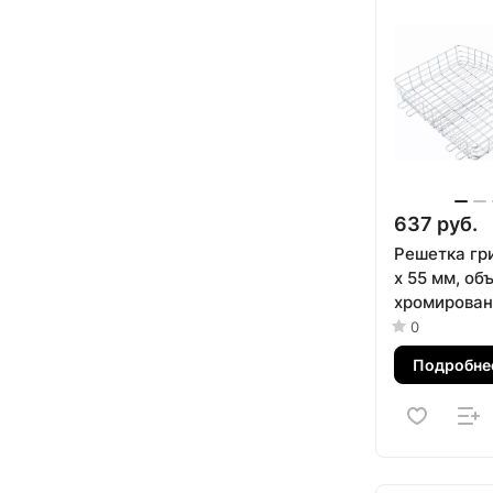
637 руб.
Решетка гри
х 55 мм, об
хромирован
Palisad
0
Подробне