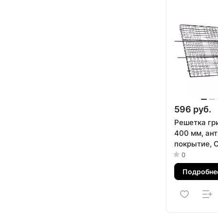
596 руб.
Решетка гр
400 мм, ан
покрытие, 
Palisad
0
Подробне