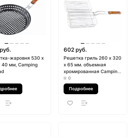
руб.
602 руб.
тка-жаровня 530 х
Решетка гриль 260 х 320
х 40 мм, Camping
х 65 мм. объемная
ad
хромированная Camping
Palisad
0
дробнее
Подробнее