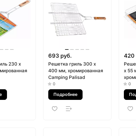
693 руб.
420 
иль 230 х
Решетка гриль 300 х
Реше
омированная
400 мм, хромированная
х 55
Camping Palisad
хром
0
0
е
Подробнее
По