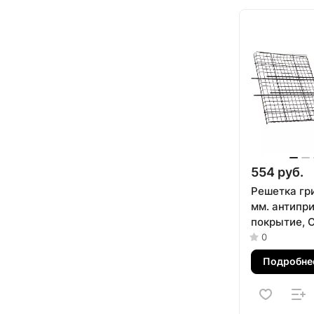
554 руб.
Решетка гр
мм. антипр
покрытие, 
Palisad
0
Подробне