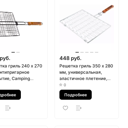
руб.
448 руб.
тка гриль 240 х 270
Решетка гриль 350 х 280
антипригарное
мм, универсальная,
ытие, Camping
эластичное плетение,
ad
хромированная Camping
0
Palisad
дробнее
Подробнее