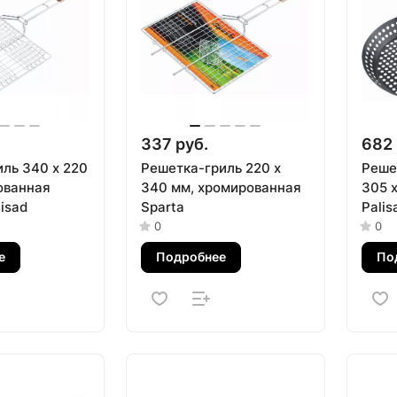
337 руб.
682 
иль 340 х 220
Решетка-гриль 220 х
Реше
ованная
340 мм, хромированная
305 
isad
Sparta
Palis
0
0
е
Подробнее
По