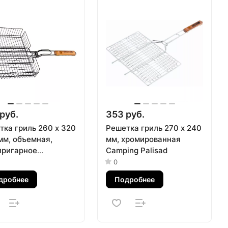
руб.
353 руб.
тка гриль 260 х 320
Решетка гриль 270 х 240
мм, объемная,
мм, хромированная
пригарное
Camping Palisad
ытие, Camping
0
ad
дробнее
Подробнее