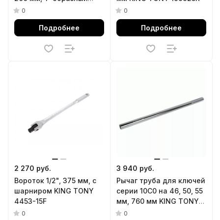
KING TONY 4178VE-08
0
0
Подробнее
Подробнее
2 270 руб.
3 940 руб.
Вороток 1/2", 375 мм, с
Рычаг труба для ключей
шарниром KING TONY
серии 10C0 на 46, 50, 55
4453-15F
мм, 760 мм KING TONY
112576
0
0