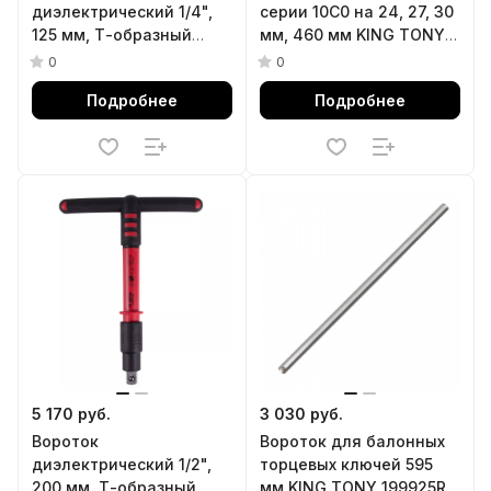
диэлектрический 1/4",
серии 10C0 на 24, 27, 30
125 мм, Т-образный
мм, 460 мм KING TONY
KING TONY 2178VE-05
111946
0
0
Подробнее
Подробнее
5 170 руб.
3 030 руб.
Вороток
Вороток для балонных
диэлектрический 1/2",
торцевых ключей 595
200 мм, Т-образный
мм KING TONY 199925R