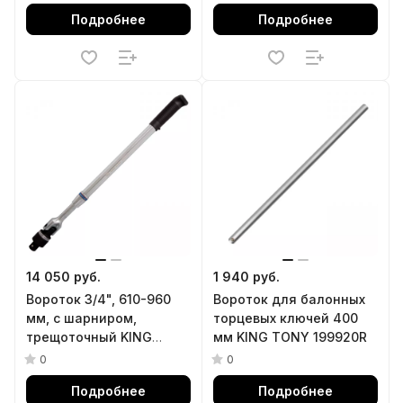
Подробнее
Подробнее
14 050 руб.
1 940 руб.
Вороток 3/4", 610-960
Вороток для балонных
мм, с шарниром,
торцевых ключей 400
трещоточный KING
мм KING TONY 199920R
TONY 6482-24G
0
0
Подробнее
Подробнее