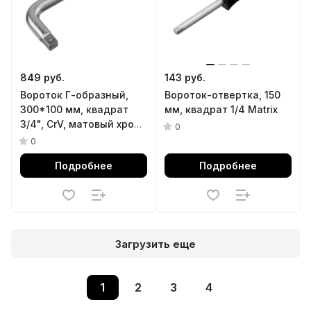
849 руб.
143 руб.
Вороток Г-образный,
Вороток-отвертка, 150
300*100 мм, квадрат
мм, квадрат 1/4 Matrix
3/4", CrV, матовый хром
0
Denzel
0
Подробнее
Подробнее
Загрузить еще
1
2
3
4