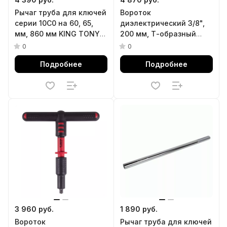
Рычаг труба для ключей
Вороток
серии 10C0 на 60, 65,
диэлектрический 3/8",
мм, 860 мм KING TONY
200 мм, Т-образный
113086
KING TONY 3178VE-08
0
0
Подробнее
Подробнее
3 960 руб.
1 890 руб.
Вороток
Рычаг труба для ключей