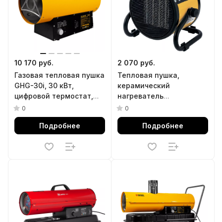
10 170 руб.
2 070 руб.
Газовая тепловая пушка
Тепловая пушка,
GHG-30i, 30 кВт,
керамический
цифровой термостат,
нагреватель
пропан-бутан Denzel
(тепловентилятор) DHC
0
0
2-100, 230 В, 0.025/1/2
Подробнее
Подробнее
кВт Denzel