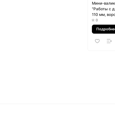
Мини-валик
"Работы с д
110 мм, ворс
мм, D ручки
0
микроволок
Подробне