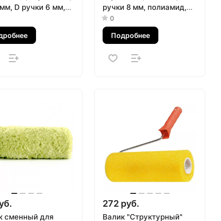
мм, D ручки 6 мм,
ручки 8 мм, полиамид,
акрил MTX
полиакрил Сибртех
0
дробнее
Подробнее
уб.
272 руб.
к сменный для
Валик "Структурный"