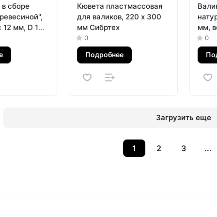
 в сборе
Кювета пластмассовая
Вали
ревесиной",
для валиков, 220 х 300
нату
 12 мм, D 16
мм Сибртех
мм, в
 6 мм,
D руч
0
0
но Сибртех
е
Подробнее
По
Загрузить еще
1
2
3
...