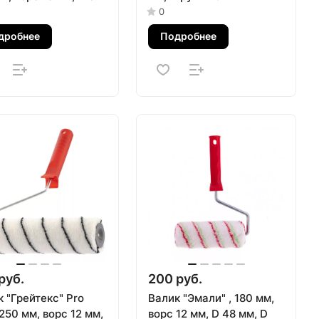
 ручки 8 мм,
0
акрил MTX
дробнее
Подробнее
руб.
200 руб.
 "Грейтекс" Pro
Валик "Эмали" , 180 мм,
 250 мм, ворс 12 мм,
ворс 12 мм, D 48 мм, D