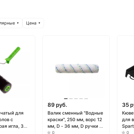
улярные
Цена
89 руб.
35 р
ьчатый для
Валик сменный "Водные
Кюве
олов с
краски", 250 мм, ворс 12
для 
рая игла, 300
мм, D - 36 мм, D ручки -
Spar
ех
6 мм, полиэстер Сибртех
0
0