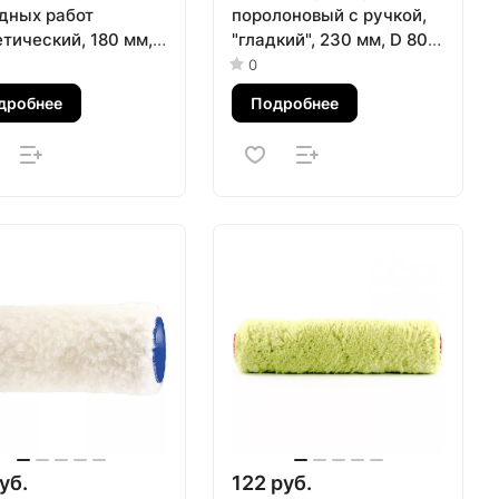
дных работ
поролоновый с ручкой,
тический, 180 мм,
"гладкий", 230 мм, D 80
18 мм, D 36 мм, D
мм, D ручки 6 мм MTX
0
и 6 мм, полиакрил
дробнее
Подробнее
x
уб.
122 руб.