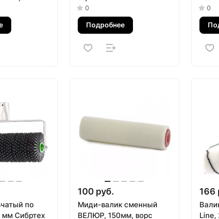
atrix
мм, D
0
0
поли
е
Подробнее
По
100 руб.
166 
ьчатый по
Миди-валик сменный
Валик
0 мм Сибртех
ВЕЛЮР, 150мм, ворс
Line,