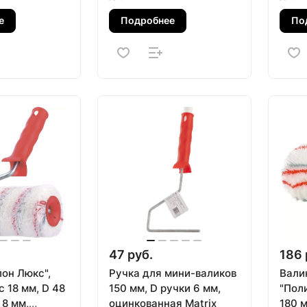
е
Подробнее
По
47 руб.
186 
лон Люкс",
Ручка для мини-валиков
Вали
с 18 мм, D 48
150 мм, D ручки 6 мм,
"Пол
 8 мм,
оцинкованная Matrix
180 м