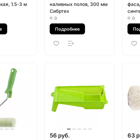
ая, 1.5-3 м
наливных полов, 300 мм
фаса
Сибртех
синте
ворс 
0
0
ручк
е
Подробнее
По
Matri
56 руб.
63 р