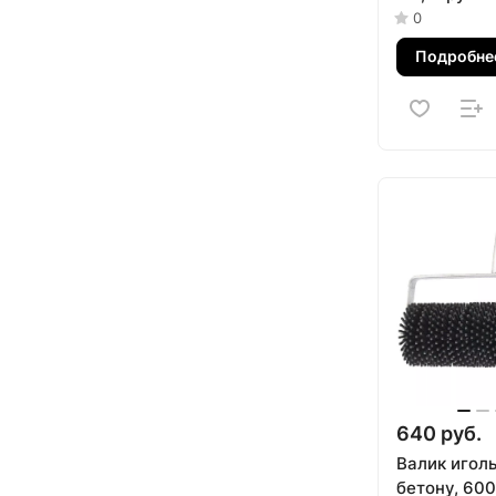
полиамид M
0
Подробне
640 руб.
Валик игол
бетону, 60