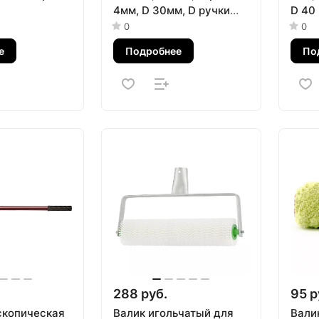
4мм, D 30мм, D ручки
D 40 
6мм MTX
поли
0
0
е
Подробнее
По
288 руб.
95 р
скопическая
Валик игольчатый для
Вали