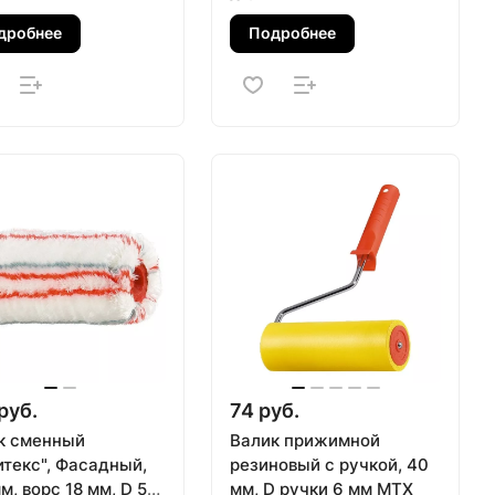
210 х 180 х 90 мм Matrix
дробнее
Подробнее
руб.
74 руб.
к сменный
Валик прижимной
итекс", Фасадный,
резиновый с ручкой, 40
м, ворс 18 мм, D 55
мм, D ручки 6 мм MTX