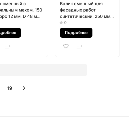
к сменный с
Валик сменный для
ральным мехом, 150
фасадных работ
орс 12 мм, D 48 мм,
синтетический, 250 мм,
ки 6 мм, Сибртех
ворс 18 мм, D 36 мм, D
0
ручки 6 мм, полиакрил
дробнее
Подробнее
Matrix
19