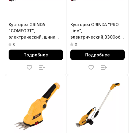
Кусторез GRINDA
Кусторез GRINDA "PRO
"СOMFORT",
Line",
электрический, шина
электрический,3300об/
450 мм, р/с 16 мм, 500 Вт
мин, длина шины 510мм,
0
0
р/с 24мм,расстояние
Подробнее
Подробнее
между ножами 14мм,
600Вт