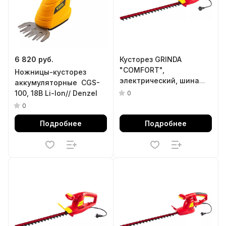
6 820 руб.
Кусторез GRINDA
"СOMFORT",
Ножницы-кусторез
электрический, шина
аккумуляторные CGS-
500 мм, р/с 16 мм, 550 Вт
100, 18В Li-Ion// Denzel
0
0
Подробнее
Подробнее