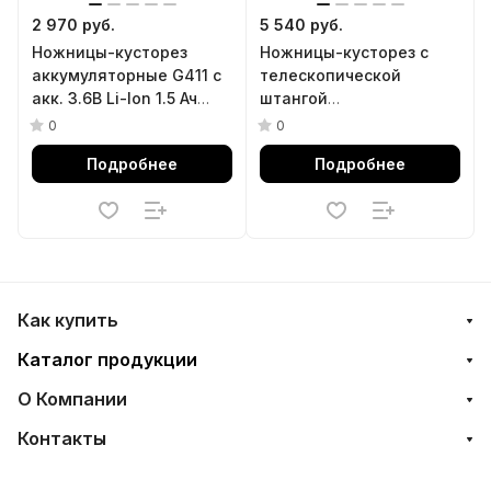
2 970 руб.
5 540 руб.
Ножницы-кусторез
Ножницы-кусторез с
аккумуляторные G411 с
телескопической
акк. 3.6В Li-Ion 1.5 Ач
штангой
Denzel
аккумуляторные G801E с
0
0
акк. 7.2В Li-Ion 1.5 Ач
Подробнее
Подробнее
Denzel
Как купить
Каталог продукции
О Компании
Контакты