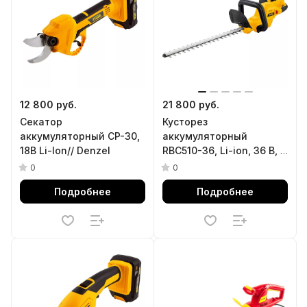
12 800 руб.
21 800 руб.
Секатор
Кусторез
аккумуляторный CP-30,
аккумуляторный
18В Li-Ion// Denzel
RBC510-36, Li-ion, 36 В, 4
Ач, нож 510 мм,
0
0
поворотная ручка
Подробнее
Подробнее
Denzel