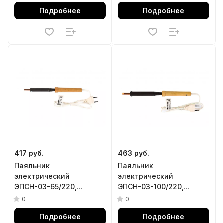
Россия Сибртех
Россия Сибртех
Подробнее
Подробнее
417 руб.
463 руб.
Паяльник
Паяльник
электрический
электрический
ЭПСН-03-65/220,
ЭПСН-03-100/220,
деревянная ручка,
деревянная ручка,
0
0
Россия Сибртех
Россия Сибртех
Подробнее
Подробнее