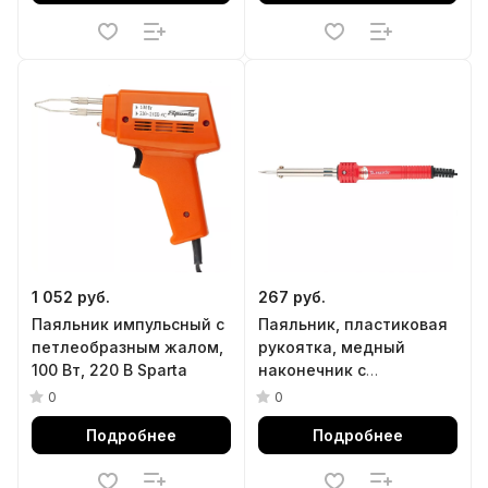
1 052 руб.
267 руб.
Паяльник импульсный с
Паяльник, пластиковая
петлеобразным жалом,
рукоятка, медный
100 Вт, 220 В Sparta
наконечник с
долговечным защитным
0
0
покрытием, 220 В, 30 W
Подробнее
Подробнее
Matrix