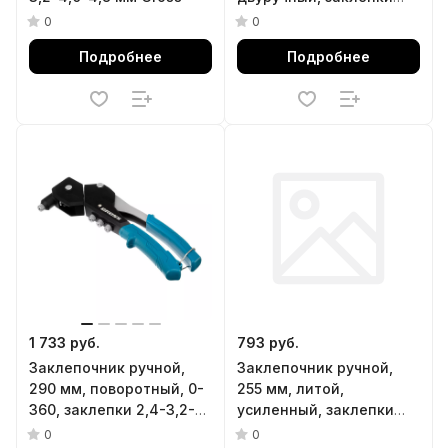
М3, М4, М5, М6, М8, М10,
0
0
M12 Denzel
Подробнее
Подробнее
1 733 руб.
793 руб.
Заклепочник ручной,
Заклепочник ручной,
290 мм, поворотный, 0-
255 мм, литой,
360, заклепки 2,4-3,2-
усиленный, заклепки
4,0-4,8 мм Gross
2,4-3,2-4,0-4,8 мм
0
0