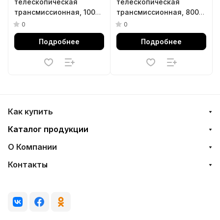
телескопическая
телескопическая
трансмиссионная, 1000
трансмиссионная, 800
кг,
кг, двухступенчатая
0
0
пневмогидравлическая
МАСТАК 712-00800
Подробнее
Подробнее
МАСТАК 711-11000
Как купить
Каталог продукции
О Компании
Контакты