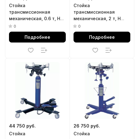
Стойка
Стойка
трансмиссионная
трансмиссионная
механическая, 0.6 т, H
механическая, 2 т, H
подъема 1360-2030 мм,
подъема 1250-2025 мм,
0
0
HigH Position Matrix
HigH Position Matrix
Подробнее
Подробнее
44 750 руб.
26 750 руб.
Стойка
Стойка