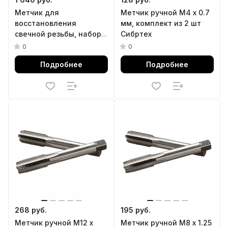
Метчик для
Метчик ручной М4 х 0.7
восстановления
мм, комплект из 2 шт
свечной резьбы, набор
Сибртех
ремонтных вставок
0
0
(футорок), 5 предметов
Подробнее
Подробнее
МАСТАК 103-12005
268 руб.
195 руб.
Метчик ручной М12 х
Метчик ручной М8 х 1.25