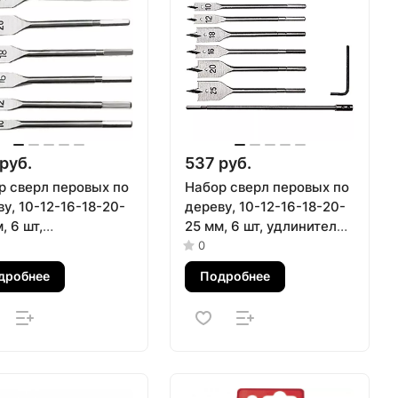
руб.
537 руб.
р сверл перовых по
Набор сверл перовых по
у, 10-12-16-18-20-
дереву, 10-12-16-18-20-
, 6 шт,
25 мм, 6 шт, удлинитель
игранный
300 мм Matrix
0
овик Sparta
дробнее
Подробнее