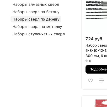
Наборы алмазных сверл
Наборы сверл по бетону
Наборы сверл по дереву
Наборы сверл по металлу
Наборы ступенчатых сверл
724 руб.
Набор сверл
6-8-10-12-1
300 мм, 6 ш
цилиндрич
0
хвостовик S
Подробне