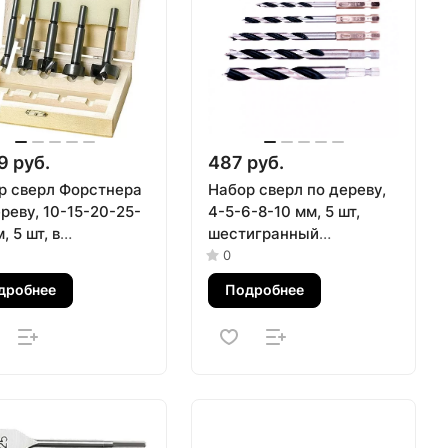
9 руб.
487 руб.
р сверл Форстнера
Набор сверл по дереву,
реву, 10-15-20-25-
4-5-6-8-10 мм, 5 шт,
, 5 шт, в
шестигранный
вянном боксе,
хвостовик, пластиковый
0
ндрический
кейс, Matrix
дробнее
Подробнее
овик Sparta