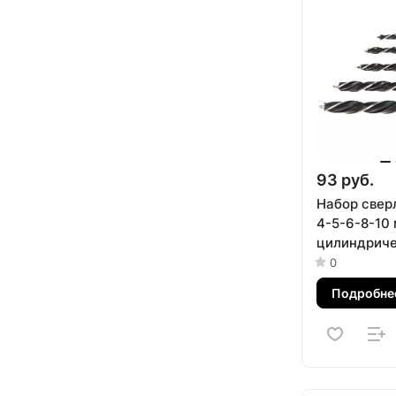
93 руб.
Набор сверл
4-5-6-8-10 
цилиндрич
хвостовик 
0
Подробне