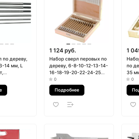
1 124 руб.
1 04
 по дереву,
Набор сверл перовых по
Набо
3-14 мм, L
дереву, 6-8-10-12-13-14-
по де
т,
16-18-19-20-22-24-25
35 мм
еский
мм, 13 шт, деревянный
дере
0
0
parta
кейс Matrix
цили
е
Подробнее
По
хвост