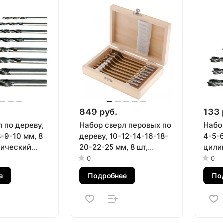
849 руб.
133 
 по дереву,
Набор сверл перовых по
Набор
-9-10 мм, 8
дереву, 10-12-14-16-18-
4-5-6
рический
20-22-25 мм, 8 шт,
цили
parta
деревянный кейс Matrix
хвост
0
0
е
Подробнее
По