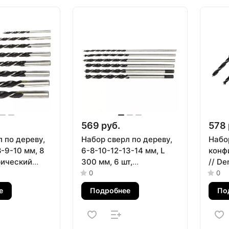
569 руб.
578 
 по дереву,
Набор сверл по дереву,
Набо
-9-10 мм, 8
6-8-10-12-13-14 мм, L
конфи
рический
300 мм, 6 шт,
// De
Сибртех
цилиндрический
0
0
хвостовик Сибртех
е
Подробнее
По