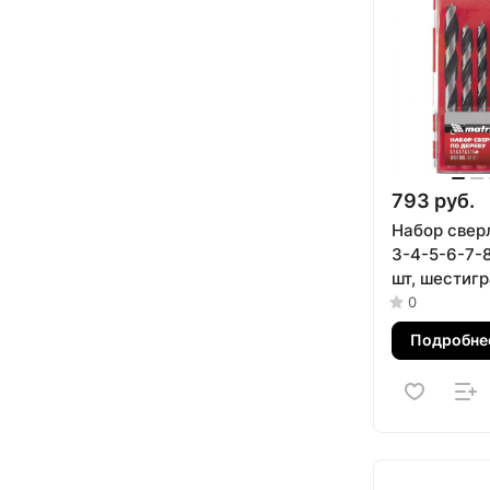
793 руб.
Набор сверл
3-4-5-6-7-8
шт, шестиг
хвостовик,
0
кейс, Matrix
Подробне