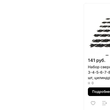
141 руб.
Набор сверл
3-4-5-6-7-8
шт, цилинд
хвостовик 
0
Подробне