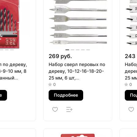
269 руб.
243 
 по дереву,
Набор сверл перовых по
Набо
-9-10 мм, 8
дереву, 10-12-16-18-20-
дерев
ранный
25 мм, 6 шт,
25 мм
 пластиковый
шестигранный
шест
0
0
хвостовик Сибртех
хвост
е
Подробнее
По