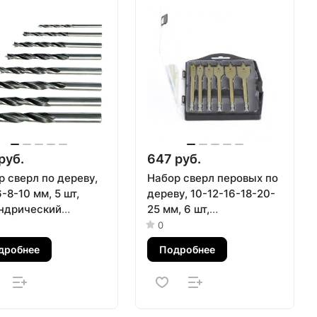
руб.
647 руб.
 сверл по дереву,
Набор сверл перовых по
-8-10 мм, 5 шт,
дереву, 10-12-16-18-20-
ндрический
25 мм, 6 шт,
овик Sparta
пластиковый кейс,
0
Matrix
дробнее
Подробнее