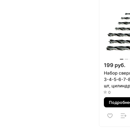
199 руб.
Набор сверл
3-4-5-6-7-8
шт, цилинд
хвостовик S
0
Подробне