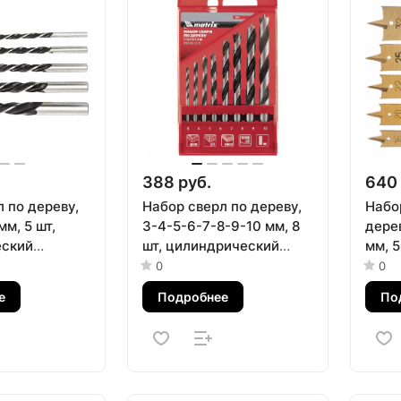
388 руб.
640 
 по дереву,
Набор сверл по дереву,
Набо
мм, 5 шт,
3-4-5-6-7-8-9-10 мм, 8
дере
еский
шт, цилиндрический
мм, 5
Сибртех
хвостовиковик,
кейс,
0
0
пластиковый кейс,
е
Подробнее
По
Matrix