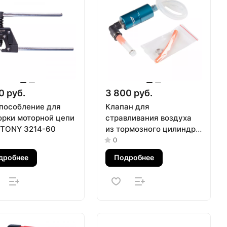
0 руб.
3 800 руб.
пособление для
Клапан для
орки моторной цепи
стравливания воздуха
 TONY 3214-60
из тормозного цилиндра
МАСТАК 102-40001
0
дробнее
Подробнее