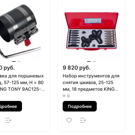
0 руб.
9 820 руб.
вка для поршневых
Набор инструментов для
, 57-125 мм, H = 80
снятия шкивов, 25-125
ING TONY 9AC125-
мм, 18 предметов KING
TONY 9BG11
0
дробнее
Подробнее