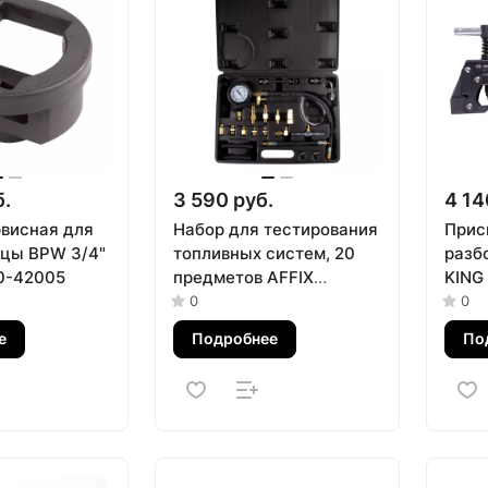
б.
3 590 руб.
4 14
рвисная для
Набор для тестирования
Прис
ицы BPW 3/4"
топливных систем, 20
разб
0-42005
предметов AFFIX
KING
AF12000020C
0
0
е
Подробнее
По