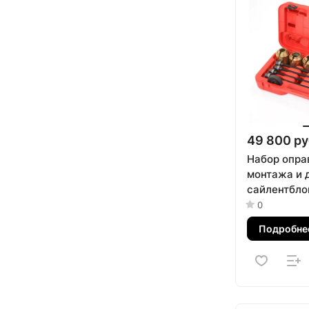
49 800 ру
Набор опра
монтажа и 
сайлентблок
предметов 
0
20026C
Подробне