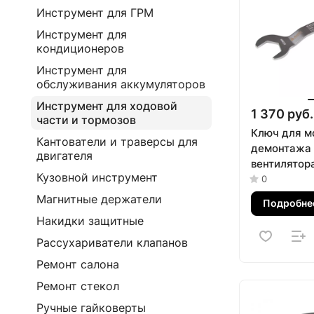
Инструмент для ГРМ
Инструмент для
кондиционеров
Инструмент для
обслуживания аккумуляторов
Инструмент для ходовой
1 370 руб.
части и тормозов
Ключ для м
Кантователи и траверсы для
демонтажа 
двигателя
вентилятора
Кузовной инструмент
Opel, 36 м
0
103-20011
Магнитные держатели
Подробне
Накидки защитные
Рассухариватели клапанов
Ремонт салона
Ремонт стекол
Ручные гайковерты