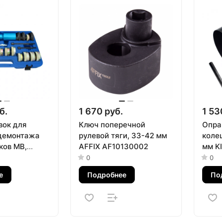
б.
1 670 руб.
1 53
вок для
Ключ поперечной
Опра
демонтажа
рулевой тяги, 33-42 мм
колец
ков MB,
AFFIX AF10130002
мм K
кий, кейс,
32
0
0
та МАСТАК
е
Подробнее
По