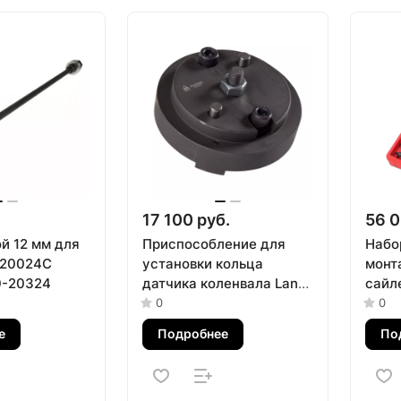
17 100 руб.
56 0
й 12 мм для
Приспособление для
Набо
-20024C
установки кольца
монт
0-20324
датчика коленвала Land
сайл
Rover МАСТАК 103-
мм, к
0
0
80002
МАСТ
е
Подробнее
По