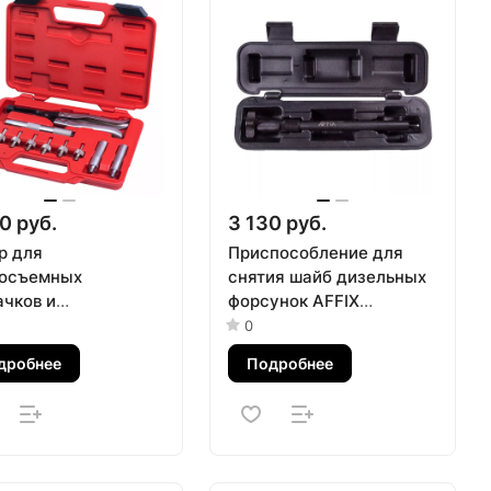
0 руб.
3 130 руб.
р для
Приспособление для
осъемных
снятия шайб дизельных
ачков и
форсунок AFFIX
авляющих, 10,8-14,8
AF10351011C
0
ейс, 11 предметов
дробнее
Подробнее
АК 103-14001C