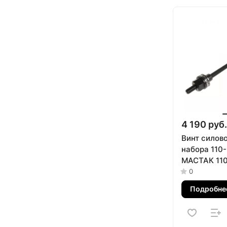
4 190 руб.
Винт силово
набора 110
МАСТАК 11
0
Подробне