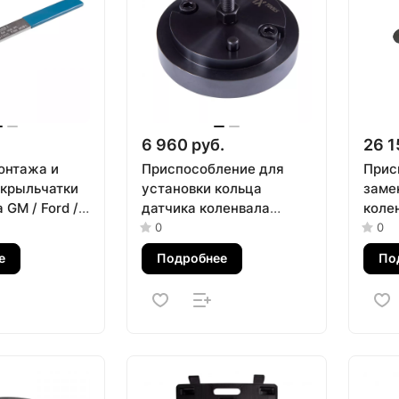
6 960 руб.
26 1
онтажа и
Приспособление для
Прис
крыльчатки
установки кольца
заме
 GM / Ford /
датчика коленвала
коле
м МАСТАК
Jaguar / Land Rover
103-
0
0
AFFIX AF10380002
е
Подробнее
По