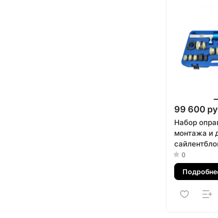
99 600 ру
Набор опра
монтажа и 
сайлентбло
гидравличес
0
24 предме
Подробне
110-22024C