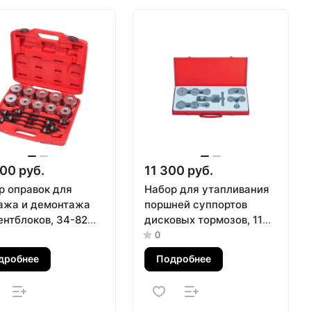
00 руб.
11 300 руб.
р оправок для
Набор для утапливания
ажа и демонтажа
поршней суппортов
ентблоков, 34-82
дисковых тормозов, 11
ейс, 24 предмета
предметов KING TONY
0
АК 110-20024C
9BC22
дробнее
Подробнее