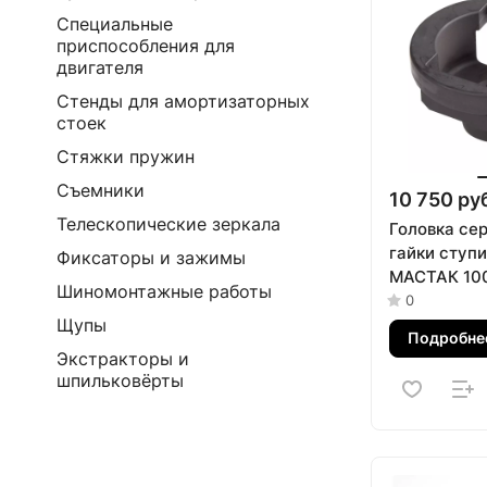
Специальные
приспособления для
двигателя
Стенды для амортизаторных
стоек
Стяжки пружин
Съемники
10 750 ру
Телескопические зеркала
Головка се
гайки ступ
Фиксаторы и зажимы
МАСТАК 10
Шиномонтажные работы
0
Щупы
Подробне
Экстракторы и
шпильковёрты