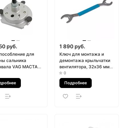
50 руб.
1 890 руб.
пособление для
Ключ для монтажа и
ны сальника
демонтажа крыльчатки
нвала VAG МАСТАК
вентилятора, 32х36 мм
22001
МАСТАК 103-20010
0
дробнее
Подробнее