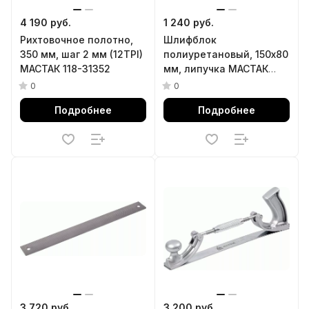
4 190 руб.
1 240 руб.
Рихтовочное полотно,
Шлифблок
350 мм, шаг 2 мм (12TPI)
полиуретановый, 150х80
МАСТАК 118-31352
мм, липучка МАСТАК
118-10150
0
0
Подробнее
Подробнее
3 720 руб.
3 200 руб.