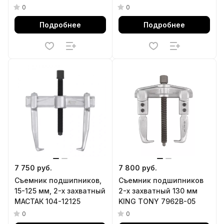
кейс, 51 предмет AFFIX
0
0
AF10020049C
Подробнее
Подробнее
7 750 руб.
7 800 руб.
Съемник подшипников,
Съемник подшипников
15-125 мм, 2-х захватный
2-х захватный 130 мм
МАСТАК 104-12125
KING TONY 7962B-05
0
0