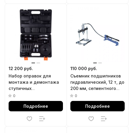
12 200 руб.
110 000 руб.
Набор оправок для
Съемник подшипников
монтажа и демонтажа
гидравлический, 12 т, до
ступичных
200 мм, сегментного
подшипников, кейс, 16
типа, 3 предмета
0
0
предметов AFFIX
МАСТАК 104-19412
Подробнее
Подробнее
AF10030016C