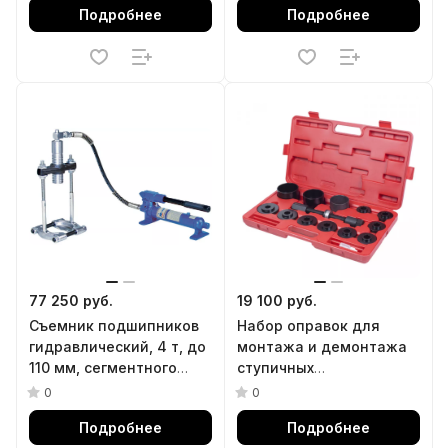
Подробнее
Подробнее
77 250 руб.
19 100 руб.
Съемник подшипников
Набор оправок для
гидравлический, 4 т, до
монтажа и демонтажа
110 мм, сегментного
ступичных
типа, 3 предмета
подшипников, кейс, 14
0
0
МАСТАК 104-19404
предметов МАСТАК 100-
Подробнее
Подробнее
30014C