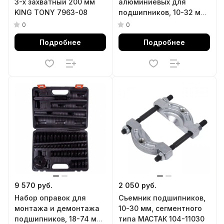
3-х захватный 200 мм
алюминиевых для
KING TONY 7963-08
подшипников, 10-32 мм,
кейс, 17 предметов
0
0
AFFIX AF10020017C
Подробнее
Подробнее
9 570 руб.
2 050 руб.
Набор оправок для
Съемник подшипников,
монтажа и демонтажа
10-30 мм, сегментного
подшипников, 18-74 мм,
типа МАСТАК 104-11030