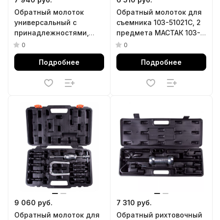
Обратный молоток
Обратный молоток для
универсальный с
съемника 103-51021C, 2
принадлежностями,
предмета МАСТАК 103-
кейс, 16 предметов
51002
0
0
AFFIX AF10040017C
Подробнее
Подробнее
9 060 руб.
7 310 руб.
Обратный молоток для
Обратный рихтовочный