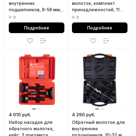
внутренних
молоток, комплект
подшипников, 8-58 мм,
принадлежностей, 11
кейс, 16 предметов
предметов AFFIX
0
0
AFFIX AF10031015C
AF11700009C
Подробнее
Подробнее
4 010 руб.
4 290 руб.
Набор насадок для
Обратный молоток для
обратного молотка,
внутренних
кейс, 3 предмета
подшипников, 10-32 мм,