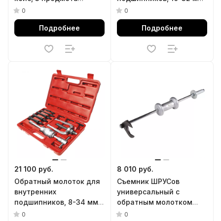
МАСТАК 100-40003C
кейс, 5 предметов AFFIX
0
0
AF10031025C
Подробнее
Подробнее
21 100 руб.
8 010 руб.
Обратный молоток для
Съемник ШРУСов
внутренних
универсальный с
подшипников, 8-34 мм,
обратным молотком
кейс, 10 предметов
МАСТАК 104-20006
0
0