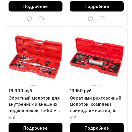
МАСТАК 100-31010C
Подробнее
Подробнее
16 900 руб.
13 150 руб.
Обратный молоток для
Обратный рихтовочный
внутренних и внешних
молоток, комплект
подшипников, 15-80 мм,
принадлежностей, 9
кейс, 6 предметов
предметов МАСТАК 117-
0
0
МАСТАК 100-31005C
00009C
Подробнее
Подробнее