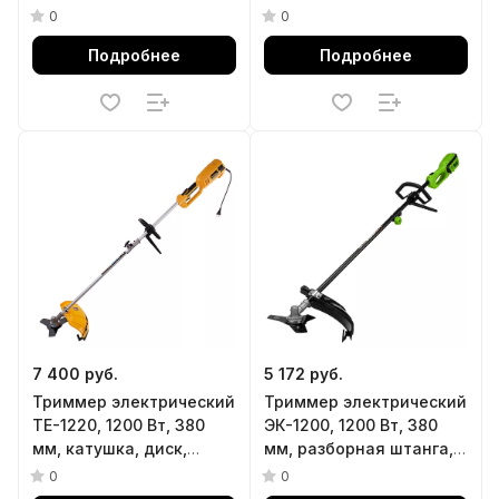
Denzel
штанга Сибртех
0
0
Подробнее
Подробнее
7 400 руб.
5 172 руб.
Триммер электрический
Триммер электрический
TE-1220, 1200 Вт, 380
ЭК-1200, 1200 Вт, 380
мм, катушка, диск,
мм, разборная штанга,
разборная штанга
катушка, диск Сибртех
0
0
Denzel