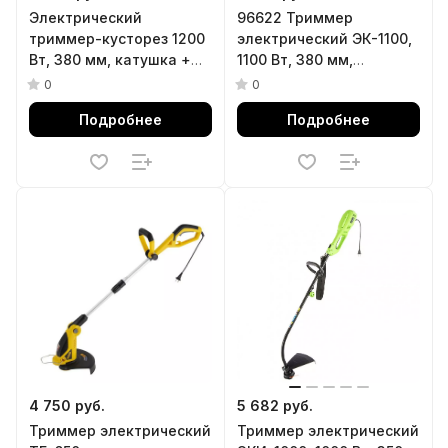
Электрический
96622 Триммер
триммер-кусторез 1200
электрический ЭК-1100,
Вт, 380 мм, катушка +
1100 Вт, 380 мм,
диск Denzel
разборная
0
0
штанга,катушка
Подробнее
Подробнее
полуавтомат,диск//
Сибртех
4 750 руб.
5 682 руб.
Триммер электрический
Триммер электрический