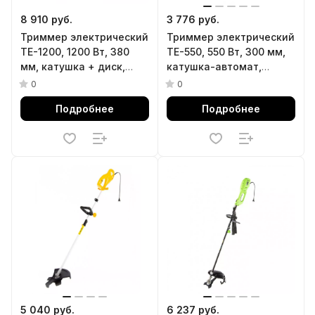
8 910 руб.
3 776 руб.
Триммер электрический
Триммер электрический
TE-1200, 1200 Вт, 380
TE-550, 550 Вт, 300 мм,
мм, катушка + диск,
катушка-автомат,
разборная штанга
телескопическая
0
0
Denzel
штанга Denzel
Подробнее
Подробнее
5 040 руб.
6 237 руб.