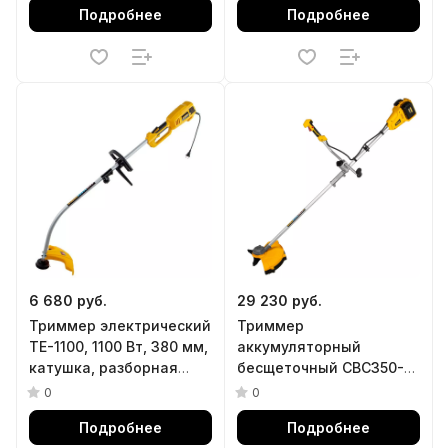
Подробнее
Подробнее
6 680 руб.
29 230 руб.
Триммер электрический
Триммер
TE-1100, 1100 Вт, 380 мм,
аккумуляторный
катушка, разборная
бесщеточный CBC350-
штанга// Denzel
36, Li-ion, 36 В, 350 мм
0
0
Denzel
Подробнее
Подробнее