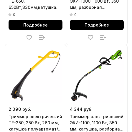
TE-650,
ЭКИ-1000, 1000 Вт, 350
650Вт,330мм,катушка
мм, разборная
автомат,телескоп.штанга,регул.
штанга,катушка
0
0
углы накл.// Denzel
полуавтомат// Сибртех
Подробнее
Подробнее
2 090 руб.
4 344 руб.
Триммер электрический
Триммер электрический
TE-350, 350 Вт, 260 мм,
ЭКИ-1100, 1100 Вт, 350
катушка полуавтомат//
мм, катушка, разборная