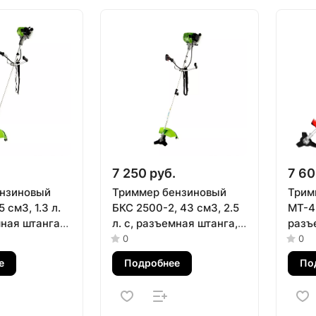
7 250 руб.
7 60
нзиновый
Триммер бензиновый
Трим
 см3, 1.3 л.
БКС 2500-2, 43 см3, 2.5
MT-43
ная штанга,
л. с, разъемная штанга,
разъ
2 частей
состоит из 2 частей
сост
0
0
Сибртех
е
Подробнее
По