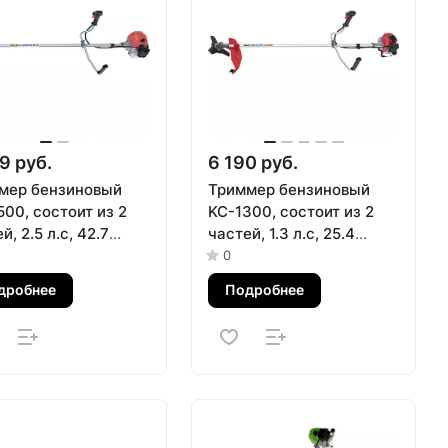
9 руб.
6 190 руб.
мер бензиновый
Триммер бензиновый
00, состоит из 2
KC-1300, состоит из 2
й, 2.5 л.с, 42.7
частей, 1.3 л.с, 25.4
м, в комплекте диск
куб.см, в комплекте диск
0
тушка Kronwerk
и катушка Kronwerk
дробнее
Подробнее