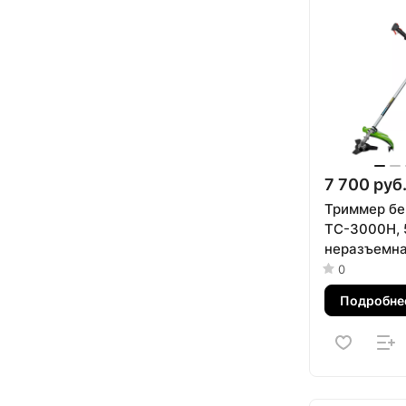
7 700 руб
Триммер бе
ТС-3000Н, 
неразъемна
состоит из 
0
Сибртех
Подробне