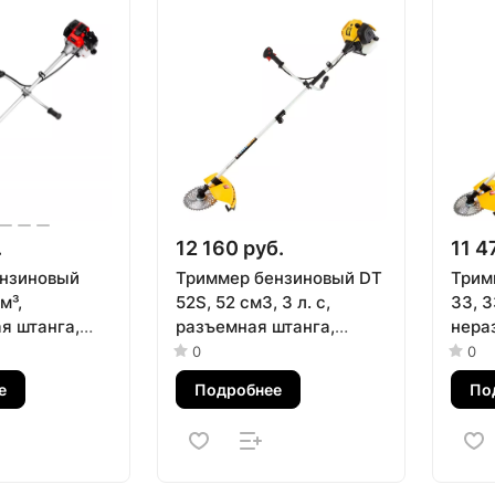
.
12 160 руб.
11 4
нзиновый
Триммер бензиновый DT
Трим
м³,
52S, 52 см3, 3 л. с,
33, 3
я штанга,
разъемная штанга,
нера
2 частей MTX
состоит из 2 частей
состо
0
0
Denzel
Denz
е
Подробнее
По