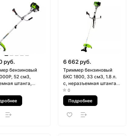
0 руб.
6 662 руб.
мер бензиновый
Триммер бензиновый
000Р, 52 см3,
БКС 1800, 33 см3, 1.8 л.
емная штанга,
с, неразъемная штанга,
ит из 2 частей
состоит из 2 частей
0
тех
Сибртех
дробнее
Подробнее