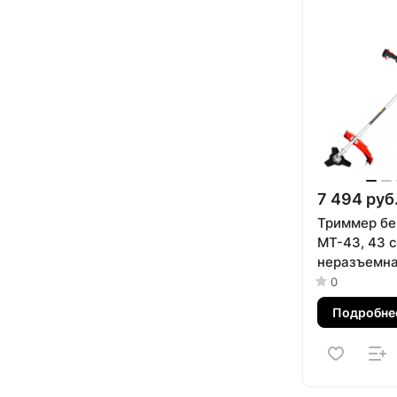
7 494 руб
Триммер бе
MT-43, 43 с
неразъемна
состоит из 
0
Подробне