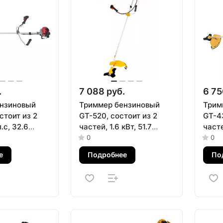
.
7 088 руб.
6 75
нзиновый
Триммер бензиновый
Трим
стоит из 2
GT-520, состоит из 2
GT-43
л.с, 32.6
частей, 1.6 кВт, 51.7
часте
омплекте диск
куб.см, в комплекте диск
куб.с
0
0
Kronwerk
и катушка Denzel
и кат
е
Подробнее
По