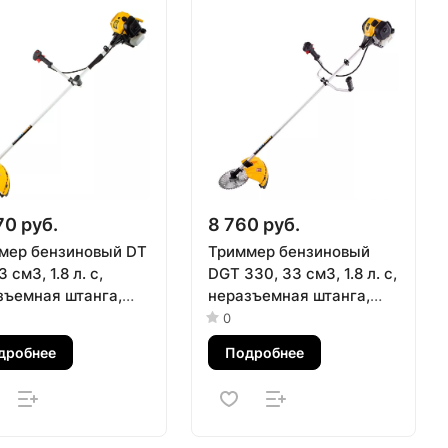
70 руб.
8 760 руб.
мер бензиновый DT
Триммер бензиновый
3 см3, 1.8 л. с,
DGT 330, 33 см3, 1.8 л. с,
зъемная штанга,
неразъемная штанга,
ит из 2 частей
состоит из 2 частей
0
el
Denzel
дробнее
Подробнее