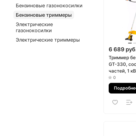
Бензиновые газонокосилки
Бензиновые триммеры
Электрические
газонокосилки
Электрические триммеры
6 689 руб
Триммер бе
GT-330, сос
частей, 1 кВ
куб.см, в к
0
и катушка D
Подробне