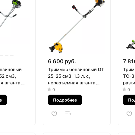
.
6 600 руб.
7 81
нзиновый
Триммер бензиновый DT
Трим
52 см3,
25, 25 см3, 1.3 л. с,
ТС-3
я штанга,
неразъемная штанга,
разъ
2 частей
состоит из 2 частей
состо
0
0
Denzel
Сибр
е
Подробнее
По