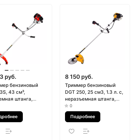
3 руб.
8 150 руб.
мер бензиновый
Триммер бензиновый
S, 43 см³,
DGT 250, 25 см3, 1.3 л. с,
емная штанга,
неразъемная штанга,
оит из 2 частей MTX
состоит из 2 частей
0
Denzel
дробнее
Подробнее