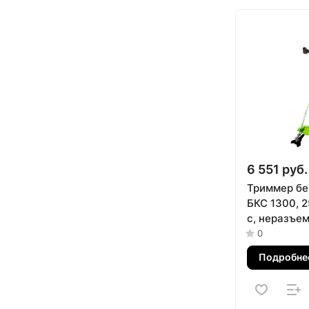
6 551 руб.
Триммер бе
БКС 1300, 25
с, неразъем
состоит из 
0
Сибртех
Подробне