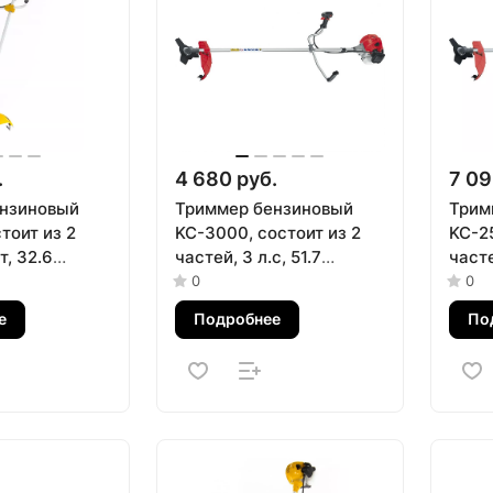
.
4 680 руб.
7 09
нзиновый
Триммер бензиновый
Трим
тоит из 2
KC-3000, состоит из 2
KC-25
т, 32.6
частей, 3 л.с, 51.7
часте
омплекте диск
куб.см, в комплекте диск
куб.с
0
0
enzel
и катушка Kronwerk
и ка
е
Подробнее
По