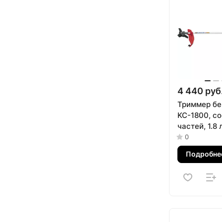
4 440 руб
Триммер бе
KC-1800, со
частей, 1.8 
куб.см, в к
0
и катушка 
Подробне