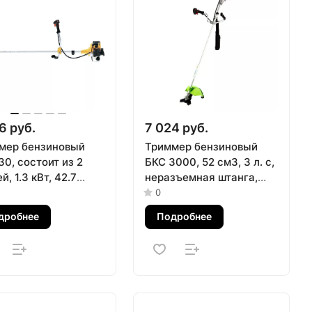
6 руб.
7 024 руб.
мер бензиновый
Триммер бензиновый
0, состоит из 2
БКС 3000, 52 см3, 3 л. с,
й, 1.3 кВт, 42.7
неразъемная штанга,
м, в комплекте диск
состоит из 2 частей
0
ушка Denzel
Сибртех
дробнее
Подробнее