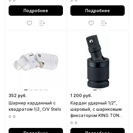
0
0
Подробнее
Подробнее
352 руб.
1 200 руб.
Шарнир карданный с
Кардан ударный 1/2",
квадратом 1/2, CrV Stels
шаровый, с шариковым
фиксатором KING TONY
0
4797P
0