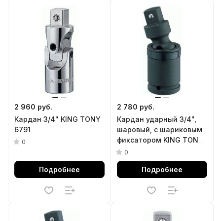
2 960 руб.
2 780 руб.
Кардан 3/4" KING TONY
Кардан ударный 3/4",
6791
шаровый, с шариковым
фиксатором KING TONY
0
6797P
0
Подробнее
Подробнее