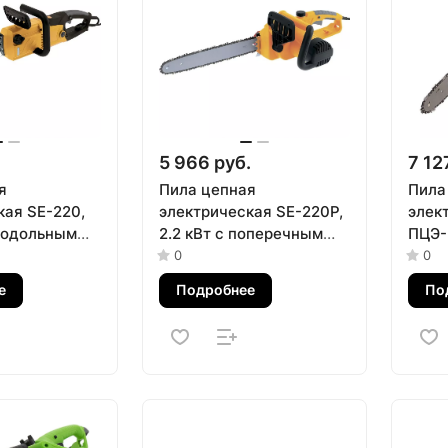
.
5 966 руб.
7 12
я
Пила цепная
Пила
кая SE-220,
электрическая SE-220P,
элек
продольным
2.2 кВт с поперечным
ПЦЭ-
16, 40 см, 14
двигателем 16, 40 см, 13
попе
0
0
м/с Denzel
двига
е
Подробнее
По
(40 