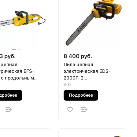
3 руб.
8 400 руб.
 цепная
Пила цепная
трическая EFS-
электрическая EDS-
 с продольным
2000P, 2
телем 16, 13.5 м/с
кВт,поперечная, шина 40
0
el
см, шаг 3/8, паз 1.3 мм,
дробнее
Подробнее
57 звеньев Denzel