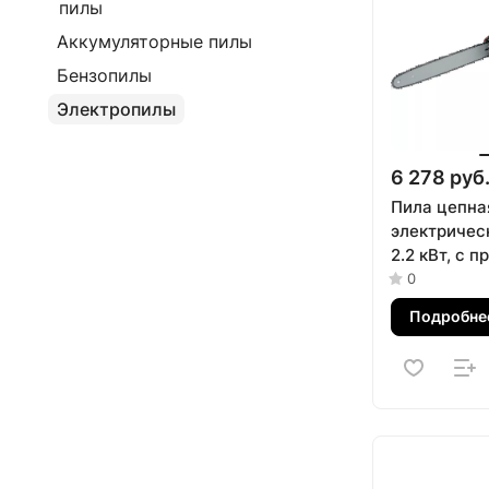
пилы
Аккумуляторные пилы
Бензопилы
Электропилы
6 278 руб
Пила цепна
электричес
2.2 кВт, с 
двигателем 
0
м/с Denzel
Подробне