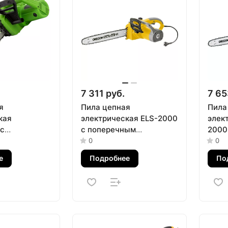
7 311 руб.
7 65
я
Пила цепная
Пила
кая
электрическая ELS-2000
элек
с
с поперечным
2000
м
двигателем 16, 40 см,
двига
0
0
1.8 кВт, 14''
13.5 м/с Denzel
Denz
е
Подробнее
По
ртех