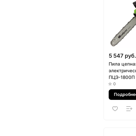
5 547 руб.
Пила цепна
электричес
ПЦЭ-1800П 
поперечны
0
двигателем, 
Подробне
(35 см) Сиб