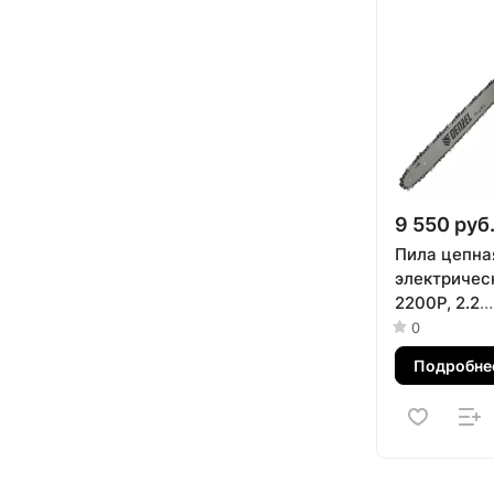
9 550 руб
Пила цепна
электричес
2200P, 2.2
кВт,попере
0
см, шаг 3/8,
Подробне
63 звена De