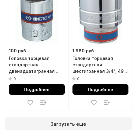
100 руб.
1 980 руб.
Головка торцевая
Головка торцевая
стандартная
стандартная
двенадцатигранная
шестигранная 3/4", 49
1/4", 5 мм KING TONY
мм KING TONY 633549M
0
0
233005M
Подробнее
Подробнее
Загрузить еще