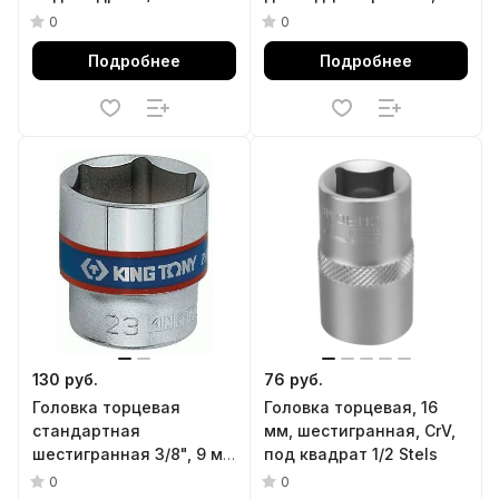
CrV, под квадрат 1/2,
0
0
хромированная Matrix
Подробнее
Подробнее
130 руб.
76 руб.
Головка торцевая
Головка торцевая, 16
стандартная
мм, шестигранная, CrV,
шестигранная 3/8", 9 мм
под квадрат 1/2 Stels
KING TONY 333509M
0
0