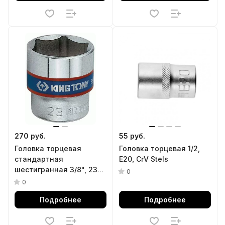
270 руб.
55 руб.
Головка торцевая
Головка торцевая 1/2,
стандартная
Е20, CrV Stels
шестигранная 3/8", 23
0
мм KING TONY 333523M
0
Подробнее
Подробнее