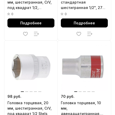
мм, шестигранная, CrV,
стандартная
под квадрат 1/2,
шестигранная 1/2", 27
хромированная Matrix
мм KING TONY 433527M
0
0
Подробнее
Подробнее
98 руб.
70 руб.
Головка торцевая, 20
Головка торцевая, 10
мм, шестигранная, CrV,
мм,
под квадрат 1/2 Stels
двенадцатигранная,