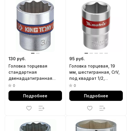
130 руб.
95 руб.
Головка торцевая
Головка торцевая, 19
стандартная
мм, шестигранная, CrV,
двенадцатигранная
под квадрат 1/2,
3/8", 1/4", дюймовая
хромированная Matrix
0
0
KING TONY 333008S
Подробнее
Подробнее