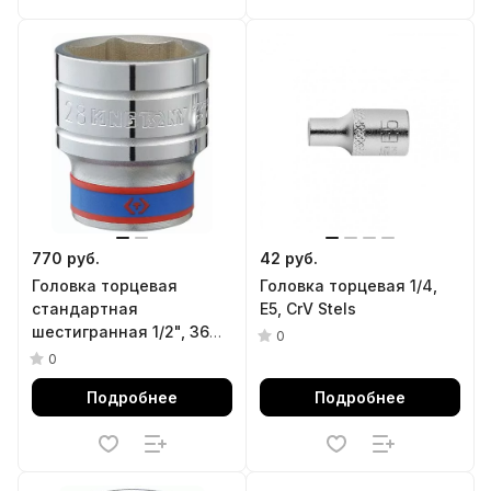
770 руб.
42 руб.
Головка торцевая
Головка торцевая 1/4,
стандартная
Е5, CrV Stels
шестигранная 1/2", 36
0
мм KING TONY 433536M
0
Подробнее
Подробнее