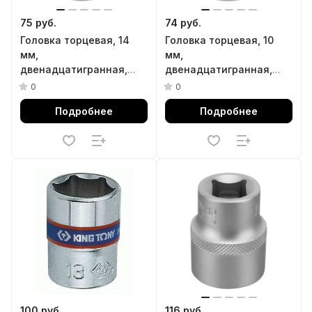
75 руб.
74 руб.
Головка торцевая, 14
Головка торцевая, 10
мм,
мм,
двенадцатигранная,
двенадцатигранная,
CrV, под квадрат 1/2,
CrV, под квадрат 1/2,
0
0
хромированная Stels
хромированная Stels
Подробнее
Подробнее
100 руб.
116 руб.